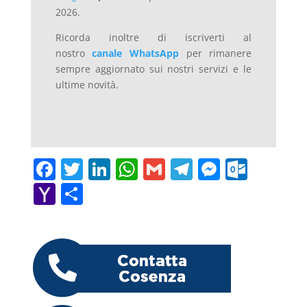
2026.
Ricorda inoltre di iscriverti al
nostro
canale WhatsApp
per rimanere
sempre aggiornato sui nostri servizi e le
ultime novità.
F
T
Li
W
G
T
M
O
a
w
n
h
m
el
e
ut
Y
C
c
itt
k
at
ai
e
ss
lo
a
o
e
er
e
s
l
gr
e
o
h
n
b
dI
A
a
n
k.
o
di
o
n
p
m
g
c
o
vi
o
p
er
o
M
di