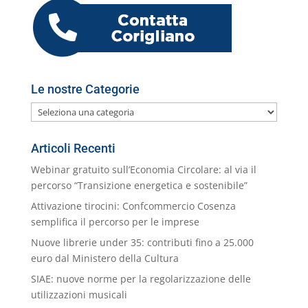
k
m
ai
l
Le nostre Categorie
Le
nostre
Categorie
Articoli Recenti
Webinar gratuito sull’Economia Circolare: al via il
percorso “Transizione energetica e sostenibile”
Attivazione tirocini: Confcommercio Cosenza
semplifica il percorso per le imprese
Nuove librerie under 35: contributi fino a 25.000
euro dal Ministero della Cultura
SIAE: nuove norme per la regolarizzazione delle
utilizzazioni musicali