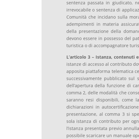
sentenza passata in giudicato, n
irrevocabile o sentenza di applicaz
Comunità che incidano sulla moral
adempimenti in materia assicurati
della presentazione della domand
devono essere in possesso del paten
turistica o di accompagnatore turist
L’articolo 3 – Istanza, contenuti
istanze di accesso al contributo d
apposita piattaforma telematica cer
successivamente pubblicato sul 
dell’apertura della funzione di ca
comma 2, delle modalità che consen
saranno resi disponibili, come la
dichiarazioni in autocertificazion
presentazione, al comma 3 si speci
sola istanza di contributo per ogn
l’istanza presentata previo annull
possibile scaricare un manuale oper