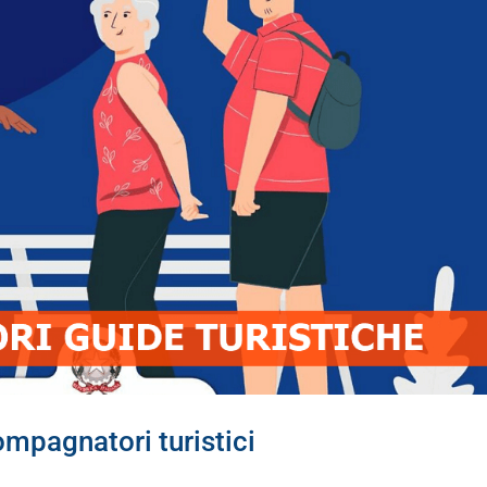
o
ai
m
l
ompagnatori turistici