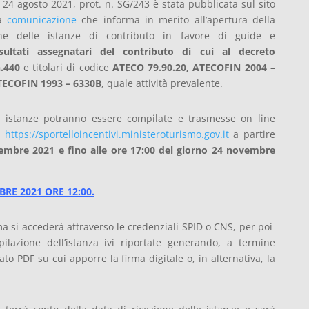
24 agosto 2021, prot. n. SG/243 è stata pubblicata sul sito
la
comunicazione
che informa in merito all’apertura della
one delle istanze di contributo in favore di guide e
sultati assegnatari del contributo di cui al decreto
n.440
e titolari di codice
ATECO 79.90.20, ATECOFIN 2004 –
TECOFIN 1993 – 6330B
, quale attività prevalente.
 istanze potranno essere compilate e trasmesse on line
o
https://sportelloincentivi.ministeroturismo.gov.it
a partire
vembre 2021 e fino alle ore 17:00 del giorno 24 novembre
RE 2021 ORE 12:00.
ma si accederà attraverso le credenziali SPID o CNS, per poi
pilazione dell’istanza ivi riportate generando, a termine
o PDF su cui apporre la firma digitale o, in alternativa, la