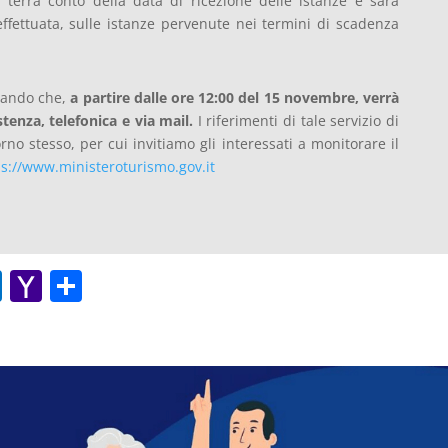
 terrà conto della data di ricezione delle istanze e sarà
a effettuata, sulle istanze pervenute nei termini di scadenza
mando che,
a partire dalle ore 12:00 del 15 novembre, verrà
tenza, telefonica e via mail.
I riferimenti di tale servizio di
orno stesso, per cui invitiamo gli interessati a monitorare il
ps://www.ministeroturismo.gov.it
O
Y
C
ut
a
o
lo
h
n
o
o
di
k.
o
vi
c
M
di