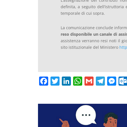
L’assegnazione dei contributi non
definita, a seguito dell’istruttori
temporale di cui sopra.
La comunicazione conclude infor
reso disponibile un canale di assis
assistenza verranno resi noti il gi
sito istituzionale del Ministero
htt
F
T
Li
W
G
T
M
a
w
n
h
m
el
e
c
itt
k
at
ai
e
ss
e
er
e
s
l
gr
e
b
dI
A
a
n
o
n
p
m
g