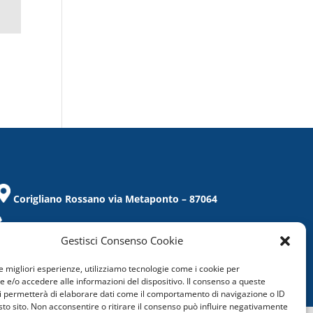
Corigliano Rossano via Metaponto – 87064
Tel. / Fax 0983/859021
Gestisci Consenso Cookie
corigliano@confcommercio.cs.it
le migliori esperienze, utilizziamo tecnologie come i cookie per
C.F.: 97019860788
e/o accedere alle informazioni del dispositivo. Il consenso a queste
i permetterà di elaborare dati come il comportamento di navigazione o ID
sto sito. Non acconsentire o ritirare il consenso può influire negativamente