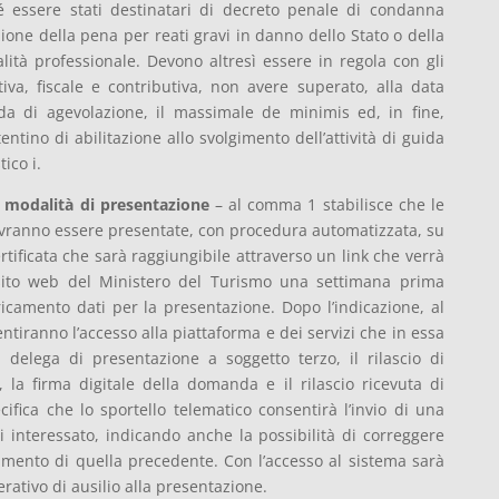
é essere stati destinatari di decreto penale di condanna
ione della pena per reati gravi in danno dello Stato o della
ità professionale. Devono altresì essere in regola con gli
va, fiscale e contributiva, non avere superato, alla data
a di agevolazione, il massimale de minimis ed, in fine,
tino di abilitazione allo svolgimento dell’attività di guida
ico i.
 e modalità di presentazione
– al comma 1 stabilisce che le
ovranno essere presentate, con procedura automatizzata, su
tificata che sarà raggiungibile attraverso un link che verrà
sito web del Ministero del Turismo una settimana prima
ricamento dati per la presentazione. Dopo l’indicazione, al
tiranno l’accesso alla piattaforma e dei servizi che in essa
 delega di presentazione a soggetto terzo, il rilascio di
e, la firma digitale della domanda e il rilascio ricevuta di
fica che lo sportello telematico consentirà l’invio di una
i interessato, indicando anche la possibilità di correggere
amento di quella precedente. Con l’accesso al sistema sarà
ativo di ausilio alla presentazione.