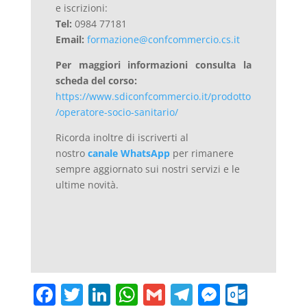
e iscrizioni:
Tel:
0984 77181
Email:
formazione@confcommercio.cs.it
Per maggiori informazioni consulta la
scheda del corso:
https://www.sdiconfcommercio.it/prodotto
/operatore-socio-sanitario/
Ricorda inoltre di iscriverti al
nostro
canale WhatsApp
per rimanere
sempre aggiornato sui nostri servizi e le
ultime novità.
F
T
Li
W
G
T
M
O