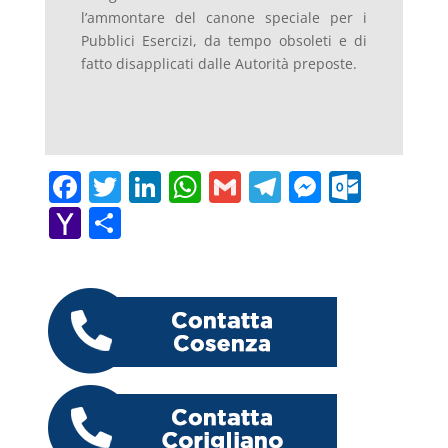
l’ammontare del canone speciale per i
Pubblici Esercizi, da tempo obsoleti e di
fatto disapplicati dalle Autorità preposte.
F
T
Li
W
G
T
M
O
a
w
n
h
m
el
e
ut
Y
C
c
itt
k
at
ai
e
ss
lo
a
o
e
er
e
s
l
gr
e
o
h
n
b
dI
A
a
n
k.
o
di
o
n
p
m
g
c
o
vi
o
p
er
o
M
di
k
m
ai
l