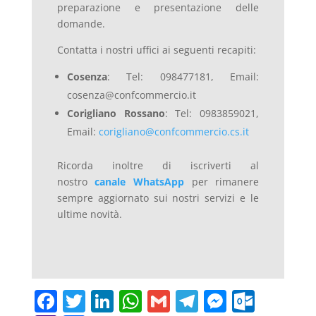
preparazione e presentazione delle
domande.
Contatta i nostri uffici ai seguenti recapiti:
Cosenza
: Tel: 098477181, Email:
cosenza@confcommercio.it
Corigliano Rossano
: Tel: 0983859021,
Email:
corigliano@confcommercio.cs.it
Ricorda inoltre di iscriverti al
nostro
canale WhatsApp
per rimanere
sempre aggiornato sui nostri servizi e le
ultime novità.
F
T
Li
W
G
T
M
O