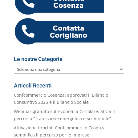
o
n
p
m
g
c
o
vi
o
p
er
o
M
di
k
m
ai
l
Le nostre Categorie
Le
nostre
Categorie
Articoli Recenti
Confcommercio Cosenza: approvati il Bilancio
Consuntivo 2025 e il Bilancio Sociale
Webinar gratuito sull’Economia Circolare: al via il
percorso “Transizione energetica e sostenibile”
Attivazione tirocini: Confcommercio Cosenza
semplifica il percorso per le imprese