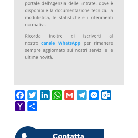
portale dell’Agenzia delle Entrate, dove è
disponibile la documentazione tecnica, la
modulistica, le statistiche e i riferimenti
normativi.
Ricorda inoltre di iscriverti al
nostro
canale WhatsApp
per rimanere
sempre aggiornato sui nostri servizi e le
ultime novità.
F
T
Li
W
G
T
M
O
a
w
n
h
m
el
e
ut
Y
C
c
itt
k
at
ai
e
ss
lo
a
o
e
er
e
s
l
gr
e
o
h
n
b
dI
A
a
n
k.
o
di