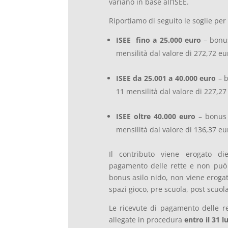
variano in base all’ISEE.
Riportiamo di seguito le soglie per
ISEE fino a 25.000 euro
– bonus
mensilità dal valore di 272,72 eu
ISEE da 25.001 a 40.000 euro
– b
11 mensilità dal valore di 227,27
ISEE oltre 40.000 euro
– bonus 
mensilità dal valore di 136,37 eu
Il contributo viene erogato di
pagamento delle rette e non può s
bonus asilo nido, non viene erogato
spazi gioco, pre scuola, post scuola
Le ricevute di pagamento delle r
allegate in procedura
entro il
31 l