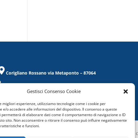
Corigliano Rossano via Metaponto – 87064
Tel. / Fax 0983/859021
Gestisci Consenso Cookie
corigliano@confcommercio.cs.it
le migliori esperienze, utilizziamo tecnologie come i cookie per
C.F.: 97019860788
e/o accedere alle informazioni del dispositivo. Il consenso a queste
i permetterà di elaborare dati come il comportamento di navigazione o ID
sto sito. Non acconsentire o ritirare il consenso può influire negativamente
ratteristiche e funzioni.
Confcommercio Cosenza é certificata c