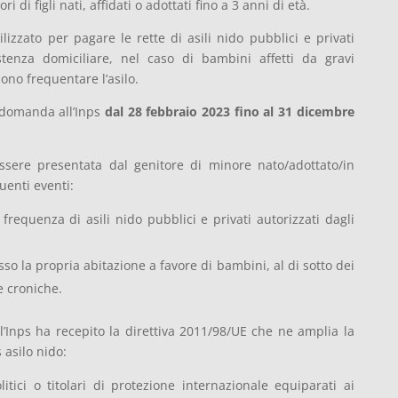
 di figli nati, affidati o adottati fino a 3 anni di età.
lizzato per pagare le rette di asili nido pubblici e privati
stenza domiciliare, nel caso di bambini affetti da gravi
ono frequentare l’asilo.
e domanda all’Inps
dal 28 febbraio 2023
fino al 31 dicembre
sere presentata dal genitore di minore nato/adottato/in
enti eventi:
frequenza di asili nido pubblici e privati autorizzati dagli
sso la propria abitazione a favore di bambini, al di sotto dei
ie croniche.
 l’Inps ha recepito la direttiva 2011/98/UE che ne amplia la
 asilo nido:
politici o titolari di protezione internazionale equiparati ai