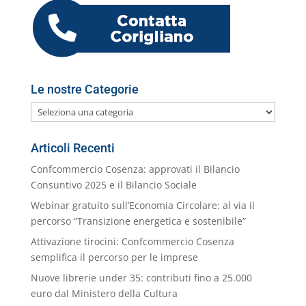
k
m
ai
l
Le nostre Categorie
Le
nostre
Categorie
Articoli Recenti
Confcommercio Cosenza: approvati il Bilancio
Consuntivo 2025 e il Bilancio Sociale
Webinar gratuito sull’Economia Circolare: al via il
percorso “Transizione energetica e sostenibile”
Attivazione tirocini: Confcommercio Cosenza
semplifica il percorso per le imprese
Nuove librerie under 35: contributi fino a 25.000
euro dal Ministero della Cultura