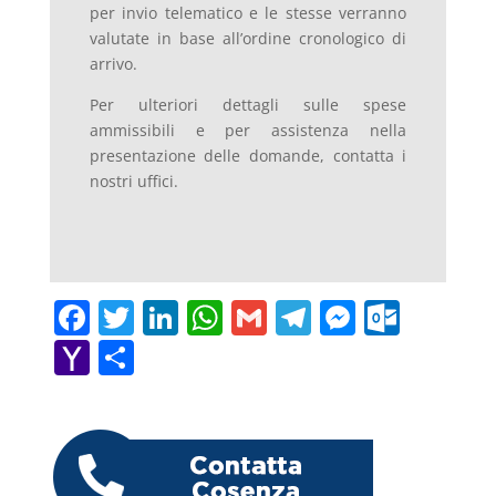
per invio telematico e le stesse verranno
valutate in base all’ordine cronologico di
arrivo.
Per ulteriori dettagli sulle spese
ammissibili e per assistenza nella
presentazione delle domande, contatta i
nostri uffici.
F
T
Li
W
G
T
M
O
a
w
n
h
m
el
e
ut
Y
C
c
itt
k
at
ai
e
ss
lo
a
o
e
er
e
s
l
gr
e
o
h
n
b
dI
A
a
n
k.
o
di
o
n
p
m
g
c