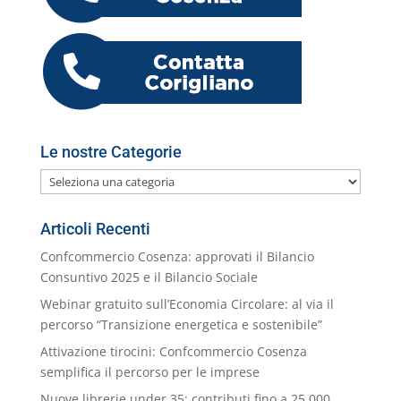
o
vi
o
p
er
o
M
di
k
m
ai
l
Le nostre Categorie
Le
nostre
Categorie
Articoli Recenti
Confcommercio Cosenza: approvati il Bilancio
Consuntivo 2025 e il Bilancio Sociale
Webinar gratuito sull’Economia Circolare: al via il
percorso “Transizione energetica e sostenibile”
Attivazione tirocini: Confcommercio Cosenza
semplifica il percorso per le imprese
Nuove librerie under 35: contributi fino a 25.000