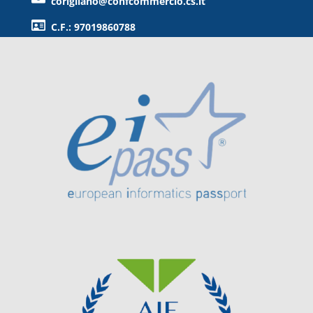
corigliano@confcommercio.cs.it
C.F.: 97019860788