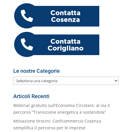
e
er
e
s
l
gr
e
o
h
n
b
dI
A
a
n
k.
o
di
o
n
p
m
g
c
o
vi
o
p
er
o
M
di
k
m
ai
l
Le nostre Categorie
Le
nostre
Categorie
Articoli Recenti
Webinar gratuito sull’Economia Circolare: al via il
percorso “Transizione energetica e sostenibile”
Attivazione tirocini: Confcommercio Cosenza
semplifica il percorso per le imprese