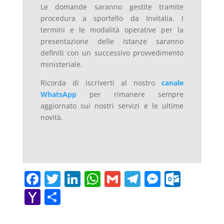
Le domande saranno gestite tramite
procedura a sportello da Invitalia. I
termini e le modalità operative per la
presentazione delle istanze saranno
definiti con un successivo provvedimento
ministeriale.
Ricorda di iscriverti al nostro
canale
WhatsApp
per rimanere sempre
aggiornato sui nostri servizi e le ultime
novità.
F
T
Li
W
G
T
M
O
a
w
n
h
m
el
e
ut
Y
C
c
itt
k
at
ai
e
ss
lo
a
o