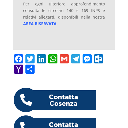
Per ogni ulteriore approfondimento
consulta le circolari 140 e 169 INPS e
relativi allegarti, disponibili nella nostra
AREA RISERVATA
.
F
T
Li
W
G
T
M
O
a
w
n
h
m
el
e
ut
Y
C
c
itt
k
at
ai
e
ss
lo
a
o
e
er
e
s
l
gr
e
o
h
n
b
dI
A
a
n
k.
o
di
o
n
p
m
g
c
o
vi
o
p
er
o
M
di
k
m
ai