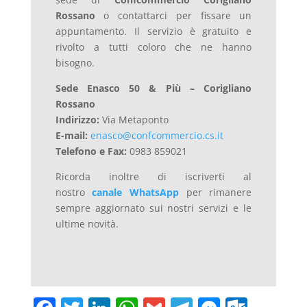
Rossano
o
contattarci
per
fissare
un
appuntamento.
Il
servizio
è
gratuito
e
rivolto
a
tutti
coloro
che
ne
hanno
bisogno.
Sede Enasco 50 & Più – Corigliano
Rossano
Indirizzo:
Via Metaponto
E-mail:
enasco@confcommercio.cs.it
Telefono e Fax:
0983 859021
Ricorda inoltre di iscriverti al
nostro
canale WhatsApp
per rimanere
sempre aggiornato sui nostri servizi e le
ultime novità.