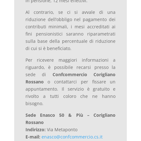
in pensione, 12 mesi effettivi.
Al contrario, se ci si avvale di una
riduzione dell’obbligo nel pagamento dei
contributi minimali, i mesi accreditati ai
fini pensionistici saranno riparametrati
sulla base della percentuale di riduzione
di cui si è beneficiato.
Per ricevere maggiori informazioni a
riguardo, è
possibile
recarsi
presso
la
sede
di
Confcommercio
Corigliano
Rossano
o
contattarci
per
fissare
un
appuntamento.
Il
servizio
è
gratuito
e
rivolto
a
tutti
coloro
che
ne
hanno
bisogno.
Sede Enasco 50 & Più – Corigliano
Rossano
Indirizzo:
Via Metaponto
E-mail:
enasco@confcommercio.cs.it