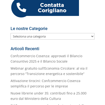
k
m
ai
l
Le nostre Categorie
Le
nostre
Categorie
Articoli Recenti
Confcommercio Cosenza: approvati il Bilancio
Consuntivo 2025 e il Bilancio Sociale
Webinar gratuito sull’Economia Circolare: al via il
percorso “Transizione energetica e sostenibile”
Attivazione tirocini: Confcommercio Cosenza
semplifica il percorso per le imprese
Nuove librerie under 35: contributi fino a 25.000
euro dal Ministero della Cultura