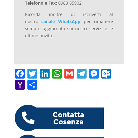
Telefono e Fax:
0983 859021
Ricorda inoltre di iscriverti al
nostro
canale WhatsApp
per rimanere
sempre aggiornato sui nostri servizi e le
ultime novità.
F
T
Li
W
G
T
M
O
a
w
n
h
m
el
e
ut
Y
C
c
itt
k
at
ai
e
ss
lo
a
o
e
er
e
s
l
gr
e
o
h
n
b
dI
A
a
n
k.
o
di
o
n
p
m
g
c
o
vi
o
p
er
o
M
di