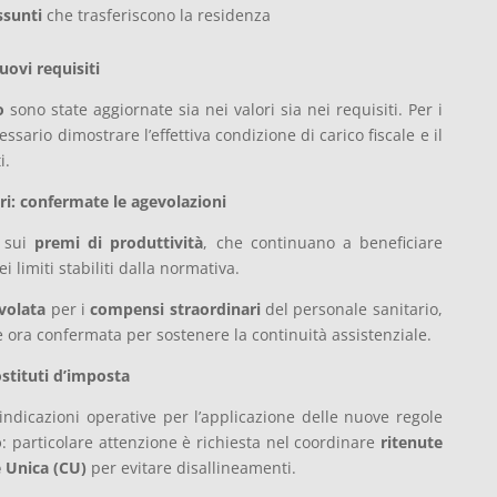
sunti
che trasferiscono la residenza
uovi requisiti
o
sono state aggiornate sia nei valori sia nei requisiti. Per i
essario dimostrare l’effettiva condizione di carico fiscale e il
i.
ri: confermate le agevolazioni
i sui
premi di produttività
, che continuano a beneficiare
i limiti stabiliti dalla normativa.
volata
per i
compensi straordinari
del personale sanitario,
 ora confermata per sostenere la continuità assistenziale.
ostituti d’imposta
 indicazioni operative per l’applicazione delle nuove regole
o
: particolare attenzione è richiesta nel coordinare
ritenute
e Unica (CU)
per evitare disallineamenti.