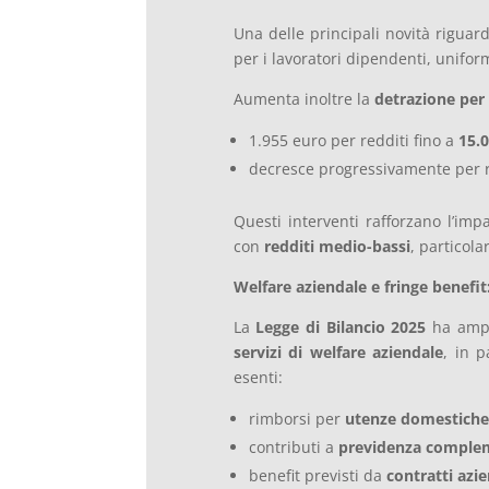
Una delle principali novità riguard
per i lavoratori dipendenti, unifor
Aumenta inoltre la
detrazione per
1.955 euro per redditi fino a
15.
decresce progressivamente per re
Questi interventi rafforzano l’impa
con
redditi medio-bassi
, particola
Welfare aziendale e fringe benefit
La
Legge di Bilancio 2025
ha ampl
servizi di welfare aziendale
, in p
esenti:
rimborsi per
utenze domestiche
contributi a
previdenza comple
benefit previsti da
contratti azie