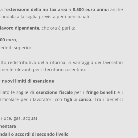
a l’
estensione della no tax area
a
8.500 euro annui
anche
mandola alla soglia prevista per i pensionati.
 lavoro dipendente
, che ora è pari a:
000 euro
,
dditi superiori.
tto redistributivo della riforma, a vantaggio dei lavoratori
rmente rilevanti per il territorio cosentino.
: nuovi limiti di esenzione
iato le soglie di
esenzione fiscale
per i
fringe benefit
e i
articolare per i lavoratori con
figli a carico
. Tra i benefici
(luce, gas, acqua)
mentare
ndali o accordi di secondo livello