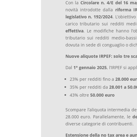
Con la
Circolare n. 4/E del 16 m
novità introdotte dalla
riforma I
legislativo n. 192/2024
. L’obiettiv
carico tributario sui redditi med
effettiva
. Le modifiche hanno l’obi
tributario sui redditi medio-bass
dovuta in sede di conguaglio o dic
Nuove aliquote IRPEF: solo tre sca
Dal
1° gennaio 2025
, l’IRPEF si ap
23% per redditi fino a
28.000 eu
35% per redditi da
28.001 a 50.0
43% oltre
50.000 euro
Scompare l’aliquota intermedia del
28.000 euro. Parallelamente, le
de
diverse categorie di contribuenti.
Estensione della no tax area e au