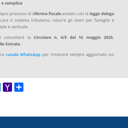
 e semplice
ampio processo di
riforma fiscale
avviato con la
legge delega
care il sistema tributario, ridurre gli oneri per famiglie e
ale e verticale.
le consultare la
Circolare n. 4/E del 16 maggio 2025
,
lle Entrate
.
stro
canale WhatsApp
per rimanere sempre aggiornato sui
O
Y
C
ut
a
o
lo
h
n
o
o
di
k.
o
vi