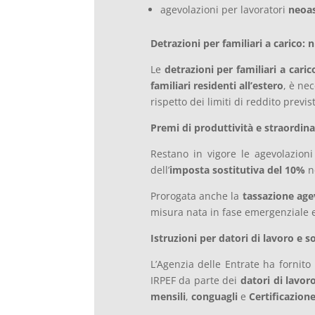
agevolazioni per lavoratori
neoas
Detrazioni per familiari a carico: n
Le
detrazioni per familiari a caric
familiari residenti all’estero
, è nec
rispetto dei limiti di reddito previst
Premi di produttività e straordina
Restano in vigore le agevolazion
dell’
imposta sostitutiva del 10%
ne
Prorogata anche la
tassazione age
misura nata in fase emergenziale e
Istruzioni per datori di lavoro e s
L’Agenzia delle Entrate ha fornito
IRPEF da parte dei
datori di lavor
mensili
,
conguagli
e
Certificazion