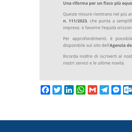
Una riforma per un fisco più equo
Queste misure rientrano nel più 
n. 111/2023
, che punta a semplifi
imprese, e favorire l’equità orizzont
Per approfondimenti, è possibi
disponibile sul sito dell’
Agenzia de
Ricorda inoltre di iscriverti al no
nostri servizi e le ultime novità.
F
T
Li
W
G
T
M
a
w
n
h
m
el
e
c
itt
k
at
ai
e
ss
e
er
e
s
l
gr
e
b
dI
A
a
n