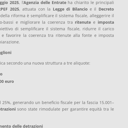
aggio 2025
, l’
Agenzia delle Entrate
ha chiarito le principali
RPEF 2025
, attuata con la
Legge di Bilancio
e il
Decreto
o della riforma è semplificare il sistema fiscale, alleggerire il
io-bassi e migliorare la coerenza tra
ritenute
e
imposta
ettivo di semplificare il sistema fiscale, ridurre il carico
i e favorire la coerenza tra ritenute alla fonte e imposta
hiarazione.
glioni
plica secondo una nuova struttura a tre aliquote:
ro
00 euro
 25%, generando un beneficio fiscale per la fascia 15.001–
trazioni
sono state rimodulate per garantire equità tra le
mento delle detrazioni