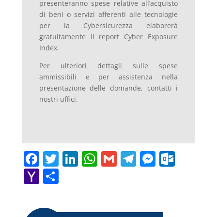
presenteranno spese relative all’acquisto
di beni o servizi afferenti alle tecnologie
per la Cybersicurezza elaborerà
gratuitamente il report Cyber Exposure
Index.
Per ulteriori dettagli sulle spese
ammissibili e per assistenza nella
presentazione delle domande, contatti i
nostri uffici.
F
T
Li
W
G
T
M
O
a
w
n
h
m
el
e
ut
Y
C
c
itt
k
at
ai
e
ss
lo
a
o
e
er
e
s
l
gr
e
o
h
n