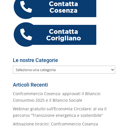
b
dI
A
a
n
k.
o
di
o
n
p
m
g
c
o
vi
o
p
er
o
M
di
k
m
ai
l
Le nostre Categorie
Le
nostre
Categorie
Articoli Recenti
Confcommercio Cosenza: approvati il Bilancio
Consuntivo 2025 e il Bilancio Sociale
Webinar gratuito sull’Economia Circolare: al via il
percorso “Transizione energetica e sostenibile”
Attivazione tirocini: Confcommercio Cosenza