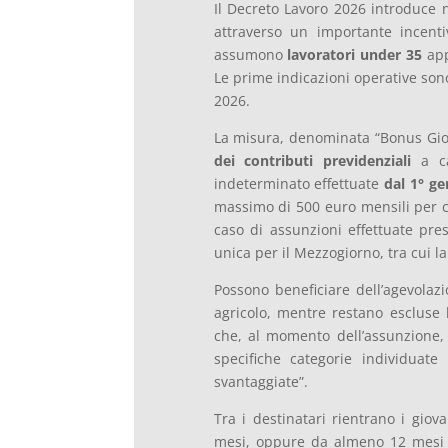
Il Decreto Lavoro 2026 introduce n
attraverso un importante incenti
assumono
lavoratori under 35
app
Le prime indicazioni operative sono
2026.
La misura, denominata “Bonus Gi
dei contributi previdenziali
a ca
indeterminato effettuate
dal 1° ge
massimo di 500 euro mensili per c
caso di assunzioni effettuate pres
unica per il Mezzogiorno, tra cui l
Possono beneficiare dell’agevolaz
agricolo, mentre restano escluse 
che, al momento dell’assunzione,
specifiche categorie individuat
svantaggiate”.
Tra i destinatari rientrano i gio
mesi, oppure da almeno 12 mesi s