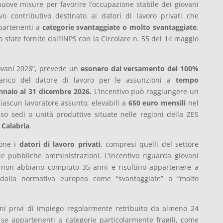
uove misure per favorire l’occupazione stabile dei giovani
vo contributivo destinato ai datori di lavoro privati che
artenenti a
categorie svantaggiate o molto svantaggiate
.
 state fornite dall’INPS con la Circolare n. 55 del 14 maggio
ovani 2026”, prevede un
esonero dal versamento del 100%
rico del datore di lavoro per le assunzioni a
tempo
nnaio al 31 dicembre 2026.
L’incentivo può raggiungere un
iascun lavoratore assunto, elevabili a
650 euro mensili
nel
so sedi o unità produttive situate nelle regioni della ZES
a
Calabria
.
ione i
datori di lavoro privati
, compresi quelli del settore
le pubbliche amministrazioni. L’incentivo riguarda giovani
 non abbiano compiuto 35 anni e risultino appartenere a
e dalla normativa europea come “svantaggiate” o “molto
vani privi di impiego regolarmente retribuito da almeno 24
e appartenenti a categorie particolarmente fragili, come