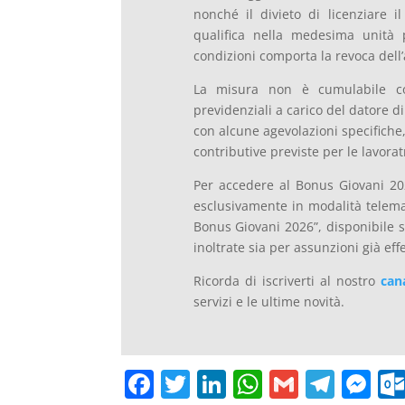
nonché il divieto di licenziare i
qualifica nella medesima unità p
condizioni comporta la revoca dell’
La misura non è cumulabile con 
previdenziali a carico del datore 
con alcune agevolazioni specifiche, 
contributive previste per le lavorat
Per accedere al Bonus Giovani 20
esclusivamente in modalità telemat
Bonus Giovani 2026”, disponibile su
inoltrate sia per assunzioni già eff
Ricorda di iscriverti al nostro
can
servizi e le ultime novità.
F
T
Li
W
G
T
M