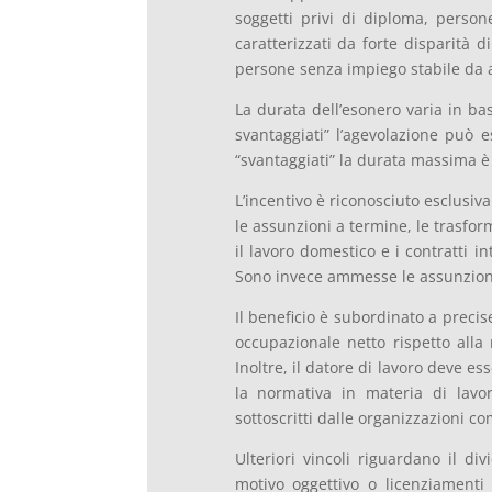
soggetti privi di diploma, persone
caratterizzati da forte disparità d
persone senza impiego stabile da 
La durata dell’esonero varia in bas
svantaggiati” l’agevolazione può e
“svantaggiati” la durata massima è
L’incentivo è riconosciuto esclusi
le assunzioni a termine, le trasform
il lavoro domestico e i contratti 
Sono invece ammesse le assunzioni
Il beneficio è subordinato a preci
occupazionale netto rispetto alla
Inoltre, il datore di lavoro deve es
la normativa in materia di lavoro
sottoscritti dalle organizzazioni 
Ulteriori vincoli riguardano il div
motivo oggettivo o licenziamenti 