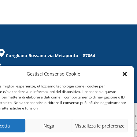
Corigliano Rossano via Metaponto – 87064
Tel. / Fax 0983/859021
Gestisci Consenso Cookie
corigliano@confcommercio.cs.it
le migliori esperienze, utilizziamo tecnologie come i cookie per
C.F.: 97019860788
e/o accedere alle informazioni del dispositivo. Il consenso a queste
i permetterà di elaborare dati come il comportamento di navigazione o ID
sto sito. Non acconsentire o ritirare il consenso può influire negativamente
ratteristiche e funzioni.
Confcommercio Cosenza é certificata c
Sistema di Gestione aziendale del servi
cetta
Nega
Visualizza le preferenze
Qualità
(UNI EN ISO 9001:2015) sia per la s
Contattaci
Cosenza che per quella di Corigliano Rossan