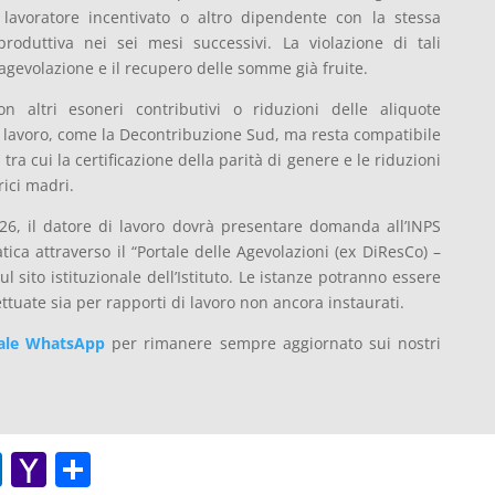
l lavoratore incentivato o altro dipendente con la stessa
roduttiva nei sei mesi successivi. La violazione di tali
agevolazione e il recupero delle somme già fruite.
altri esoneri contributivi o riduzioni delle aliquote
di lavoro, come la Decontribuzione Sud, ma resta compatibile
tra cui la certificazione della parità di genere e le riduzioni
rici madri.
26, il datore di lavoro dovrà presentare domanda all’INPS
ica attraverso il “Portale delle Agevolazioni (ex DiResCo) –
l sito istituzionale dell’Istituto. Le istanze potranno essere
ettuate sia per rapporti di lavoro non ancora instaurati.
ale WhatsApp
per rimanere sempre aggiornato sui nostri
O
Y
C