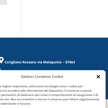
Corigliano Rossano via Metaponto – 87064
Tel. / Fax 0983/859021
Gestisci Consenso Cookie
corigliano@confcommercio.cs.it
le migliori esperienze, utilizziamo tecnologie come i cookie per
C.F.: 97019860788
e/o accedere alle informazioni del dispositivo. Il consenso a queste
i permetterà di elaborare dati come il comportamento di navigazione o ID
sto sito. Non acconsentire o ritirare il consenso può influire negativamente
ratteristiche e funzioni.