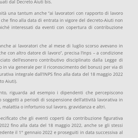
uati dal Decreto Aiuti bis.
nnità una tantum anche “ai lavoratori con rapporto di lavoro
 che fino alla data di entrata in vigore del decreto-Aiuti non
oiché interessati da eventi con copertura di contribuzione
anche ai lavoratori che al mese di luglio scorso avevano in
he con altro datore di lavoro”, precisa l’Inps – a condizione
iato dell’esonero contributivo disciplinato dalla Legge di
 in via generale per il riconoscimento del bonus) per via di
urativa integrale dall’INPS fino alla data del 18 maggio 2022
o Aiuti).
tanto, riguarda ad esempio i dipendenti che percepiscono
 soggetti a periodi di sospensione dell’attività lavorativa in
malattia o infortunio sul lavoro, gravidanza e altri.
ecificato che gli eventi coperti da contribuzione figurativa
022 fino alla data del 18 maggio 2022, anche se gli stessi
edente il 1° gennaio 2022 e proseguiti in data successiva al