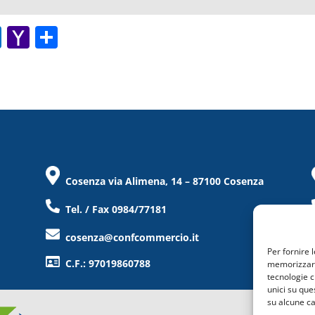
O
Y
C
ut
a
o
lo
h
n
o
o
di
k.
o
vi
c
M
di
o
ai
Cosenza via Alimena, 14 – 87100 Cosenza
m
l
Tel. / Fax 0984/77181
cosenza@confcommercio.it
Per fornire 
C.F.: 97019860788
memorizzare 
tecnologie c
unici su que
su alcune ca