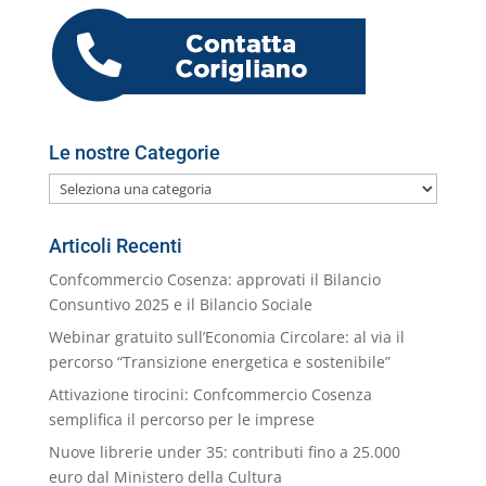
o
p
er
o
M
di
k
m
ai
l
Le nostre Categorie
Le
nostre
Categorie
Articoli Recenti
Confcommercio Cosenza: approvati il Bilancio
Consuntivo 2025 e il Bilancio Sociale
Webinar gratuito sull’Economia Circolare: al via il
percorso “Transizione energetica e sostenibile”
Attivazione tirocini: Confcommercio Cosenza
semplifica il percorso per le imprese
Nuove librerie under 35: contributi fino a 25.000
euro dal Ministero della Cultura