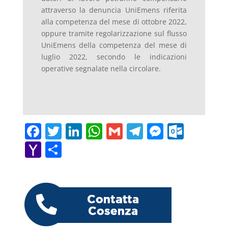
attraverso la denuncia UniEmens riferita
alla competenza del mese di ottobre 2022,
oppure tramite regolarizzazione sul flusso
UniEmens della competenza del mese di
luglio 2022, secondo le indicazioni
operative segnalate nella circolare.
F
T
Li
W
G
T
M
O
a
w
n
h
m
el
e
ut
Y
C
c
itt
k
at
ai
e
ss
lo
a
o
e
er
e
s
l
gr
e
o
h
n
b
dI
A
a
n
k.
o
di
o
n
p
m
g
c
o
vi