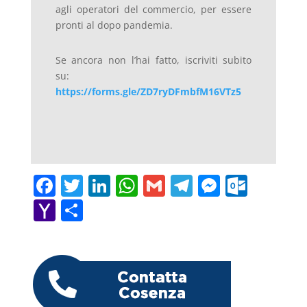
agli operatori del commercio, per essere
pronti al dopo pandemia.
Se ancora non l’hai fatto, iscriviti subito
su:
https://forms.gle/ZD7ryDFmbfM16VTz5
F
T
Li
W
G
T
M
O
a
w
n
h
m
el
e
ut
Y
C
c
itt
k
at
ai
e
ss
lo
a
o
e
er
e
s
l
gr
e
o
h
n
b
dI
A
a
n
k.
o
di
o
n
p
m
g
c
o
vi