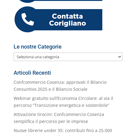
o
p
er
o
M
di
k
m
ai
l
Le nostre Categorie
Le
nostre
Categorie
Articoli Recenti
Confcommercio Cosenza: approvati il Bilancio
Consuntivo 2025 e il Bilancio Sociale
Webinar gratuito sull’Economia Circolare: al via il
percorso “Transizione energetica e sostenibile”
Attivazione tirocini: Confcommercio Cosenza
semplifica il percorso per le imprese
Nuove librerie under 35: contributi fino a 25.000