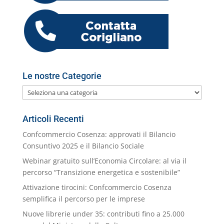
o
p
er
o
M
di
k
m
ai
l
Le nostre Categorie
Le
nostre
Categorie
Articoli Recenti
Confcommercio Cosenza: approvati il Bilancio
Consuntivo 2025 e il Bilancio Sociale
Webinar gratuito sull’Economia Circolare: al via il
percorso “Transizione energetica e sostenibile”
Attivazione tirocini: Confcommercio Cosenza
semplifica il percorso per le imprese
Nuove librerie under 35: contributi fino a 25.000