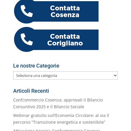
b
dI
A
a
n
k.
o
di
o
n
p
m
g
c
o
vi
o
p
er
o
M
di
k
m
ai
l
Le nostre Categorie
Le
nostre
Categorie
Articoli Recenti
Confcommercio Cosenza: approvati il Bilancio
Consuntivo 2025 e il Bilancio Sociale
Webinar gratuito sull’Economia Circolare: al via il
percorso “Transizione energetica e sostenibile”
Attivazione tirocini: Confcommercio Cosenza