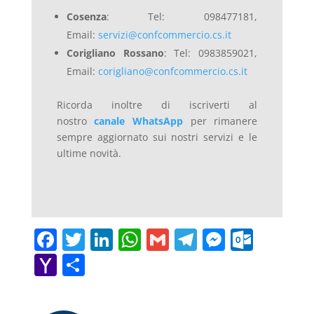
Cosenza
: Tel: 098477181,
Email:
servizi@confcommercio.cs.it
Corigliano Rossano
: Tel: 0983859021,
Email:
corigliano@confcommercio.cs.it
Ricorda inoltre di iscriverti al
nostro
canale WhatsApp
per rimanere
sempre aggiornato sui nostri servizi e le
ultime novità.
F
T
Li
W
G
T
M
O
a
w
n
h
m
el
e
ut
Y
C
c
itt
k
at
ai
e
ss
lo
a
o
e
er
e
s
l
gr
e
o
h
n