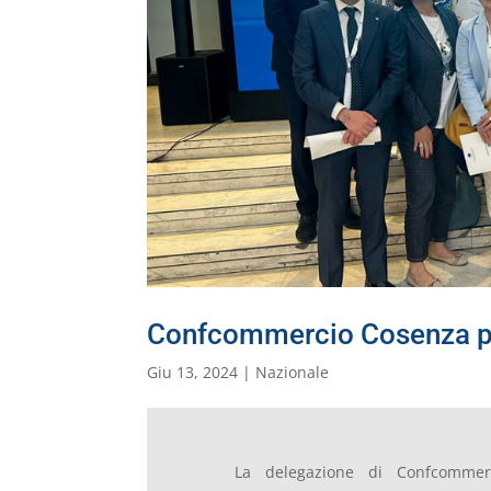
Confcommercio Cosenza pr
Giu 13, 2024
|
Nazionale
La delegazione di Confcommer