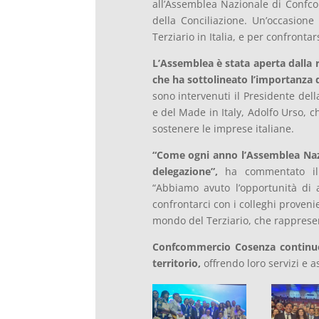
all’Assemblea Nazionale di Confc
della Conciliazione.
Un’occasione i
Terziario in Italia,
e per confrontarsi
L’Assemblea è stata aperta dalla 
che ha sottolineato l’importanza d
sono intervenuti il Presidente del
e del Made in Italy,
Adolfo Urso,
ch
sostenere le imprese italiane.
“Come ogni anno l’Assemblea Nazi
delegazione”,
ha commentato il 
“Abbiamo avuto l’opportunità di 
confrontarci con i colleghi provenien
mondo del Terziario,
che rappresent
Confcommercio Cosenza continuer
territorio,
offrendo loro servizi e a