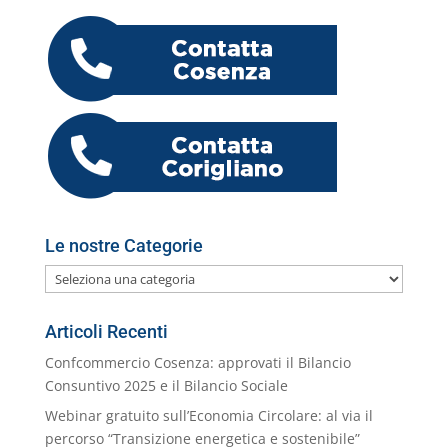
e
er
e
s
l
gr
e
o
h
n
b
dI
A
a
n
k.
o
di
o
n
p
m
g
c
o
vi
o
p
er
o
M
di
k
m
ai
l
Le nostre Categorie
Le
nostre
Categorie
Articoli Recenti
Confcommercio Cosenza: approvati il Bilancio
Consuntivo 2025 e il Bilancio Sociale
Webinar gratuito sull’Economia Circolare: al via il
percorso “Transizione energetica e sostenibile”