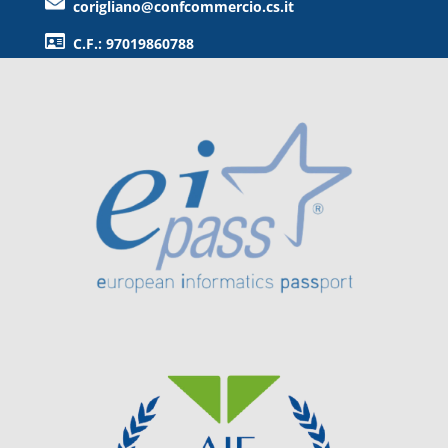
corigliano@confcommercio.cs.it
C.F.: 97019860788