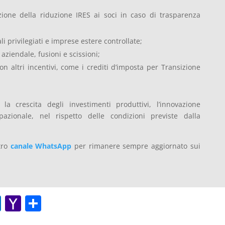
buzione della riduzione IRES ai soci in caso di trasparenza
i privilegiati e imprese estere controllate;
aziendale, fusioni e scissioni;
on altri incentivi, come i crediti d’imposta per Transizione
la crescita degli investimenti produttivi, l’innovazione
pazionale, nel rispetto delle condizioni previste dalla
stro
canale WhatsApp
per rimanere sempre aggiornato sui
O
Y
C
ut
a
o