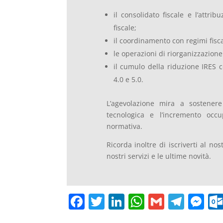
il consolidato fiscale e l’attri
fiscale;
il coordinamento con regimi fiscal
le operazioni di riorganizzazione 
il cumulo della riduzione IRES c
4.0 e 5.0.
L’agevolazione mira a sostenere 
tecnologica e l’incremento occu
normativa.
Ricorda inoltre di iscriverti al no
nostri servizi e le ultime novità.
F
T
Li
W
G
T
M
a
w
n
h
m
el
e