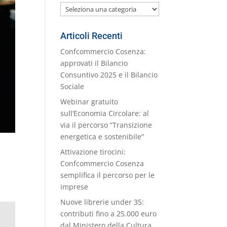
Le
nostre
Categorie
Articoli Recenti
Confcommercio Cosenza:
approvati il Bilancio
Consuntivo 2025 e il Bilancio
Sociale
Webinar gratuito
sull’Economia Circolare: al
via il percorso “Transizione
energetica e sostenibile”
Attivazione tirocini:
Confcommercio Cosenza
semplifica il percorso per le
imprese
Nuove librerie under 35:
contributi fino a 25.000 euro
dal Ministero della Cultura