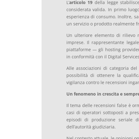
L’
articolo 19
della legge stabilis
considerata valida. In primo luogo
esperienza di consumo. Inoltre, sar
un servizio o prodotto realmente fr
Un ulteriore elemento di rilievo 
imprese. Il rappresentante legale
piattaforme — gli hosting provider
in conformità con il Digital Services
Alle associazioni di categoria del
possibilità di ottenere la qualif
vigilanza contro le recensioni inga
Un fenomeno in crescita e sempre
Il tema delle recensioni false è or
casi di operatori sottoposti a pre
episodi di produzione seriale d
dell’autorità giudiziaria.
Nel contesto attuale, le opinioni o