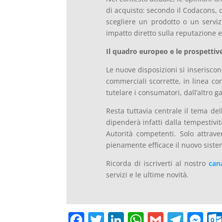
di acquisto: secondo il Codacons, 
scegliere un prodotto o un servizi
impatto diretto sulla reputazione e
Il quadro europeo e le prospettive
Le nuove disposizioni si inserisco
commerciali scorrette, in linea con
tutelare i consumatori, dall’altro 
Resta tuttavia centrale il tema del
dipenderà infatti dalla tempestivit
Autorità competenti. Solo attrave
pienamente efficace il nuovo sistem
Ricorda di iscriverti al nostro
can
servizi e le ultime novità.
F
T
Li
W
G
T
M