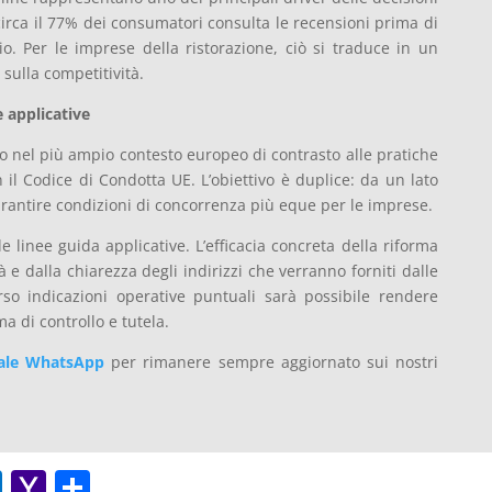
circa il 77% dei consumatori consulta le recensioni prima di
o. Per le imprese della ristorazione, ciò si traduce in un
 sulla competitività.
 applicative
no nel più ampio contesto europeo di contrasto alle pratiche
 il Codice di Condotta UE. L’obiettivo è duplice: da un lato
garantire condizioni di concorrenza più eque per le imprese.
le linee guida applicative. L’efficacia concreta della riforma
à e dalla chiarezza degli indirizzi che verranno forniti dalle
rso indicazioni operative puntuali sarà possibile rendere
a di controllo e tutela.
ale WhatsApp
per rimanere sempre aggiornato sui nostri
O
Y
C