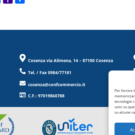
ut
a
o
lo
h
n
o
o
di
k.
o
vi
c
M
di
o
ai
Cosenza via Alimena, 14 – 87100 Cosenza
m
l
Tel. / Fax 0984/77181
cosenza@confcommercio.it
Per fornire 
C.F.: 97019860788
memorizzare 
tecnologie c
unici su que
su alcune ca
Ac