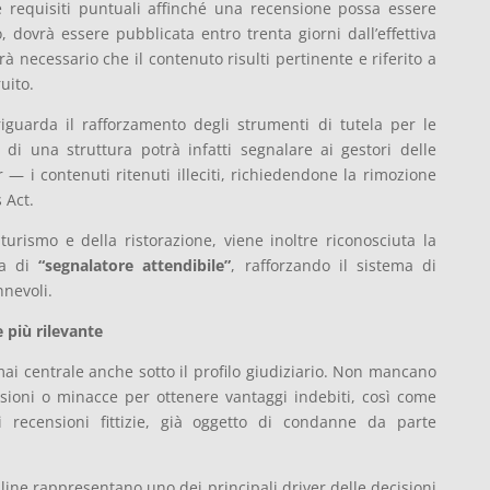
ce requisiti puntuali affinché una recensione possa essere
, dovrà essere pubblicata entro trenta giorni dall’effettiva
à necessario che il contenuto risulti pertinente e riferito a
uito.
riguarda il rafforzamento degli strumenti di tutela per le
 di una struttura potrà infatti segnalare ai gestori delle
 — i contenuti ritenuti illeciti, richiedendone la rimozione
 Act.
 turismo e della ristorazione, viene inoltre riconosciuta la
ica di
“segnalatore attendibile”
, rafforzando il sistema di
nnevoli.
 più rilevante
mai centrale anche sotto il profilo giudiziario. Non mancano
ssioni o minacce per ottenere vantaggi indebiti, così come
i recensioni fittizie, già oggetto di condanne da parte
nline rappresentano uno dei principali driver delle decisioni