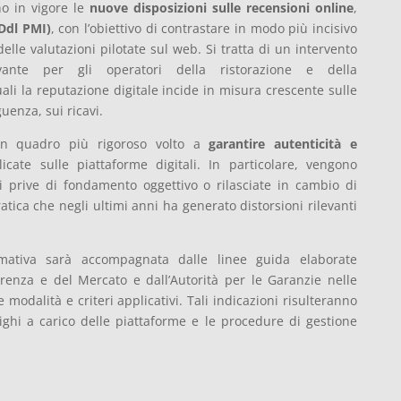
no in vigore le
nuove disposizioni sulle recensioni online
,
(Ddl PMI)
, con l’obiettivo di contrastare in modo più incisivo
lle valutazioni pilotate sul web. Si tratta di un intervento
evante per gli operatori della ristorazione e della
li la reputazione digitale incide in misura crescente sulle
uenza, sui ricavi.
un quadro più rigoroso volto a
garantire autenticità
e
cate sulle piattaforme digitali. In particolare, vengono
ni prive di fondamento oggettivo o rilasciate in cambio di
pratica che negli ultimi anni ha generato distorsioni rilevanti
rmativa sarà accompagnata dalle linee guida elaborate
rrenza e del Mercato e dall’Autorità per le Garanzie nelle
modalità e criteri applicativi. Tali indicazioni risulteranno
ighi a carico delle piattaforme e le procedure di gestione