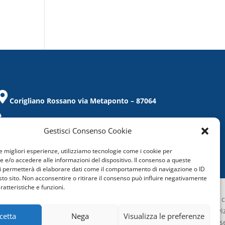
Corigliano Rossano via Metaponto – 87064
Tel. / Fax 0983/859021
Gestisci Consenso Cookie
corigliano@confcommercio.cs.it
le migliori esperienze, utilizziamo tecnologie come i cookie per
C.F.: 97019860788
e/o accedere alle informazioni del dispositivo. Il consenso a queste
i permetterà di elaborare dati come il comportamento di navigazione o ID
sto sito. Non acconsentire o ritirare il consenso può influire negativamente
ratteristiche e funzioni.
Confcommercio Cosenza é certificata c
Sistema di Gestione aziendale del servi
cetta
Nega
Visualizza le preferenze
Qualità
(UNI EN ISO 9001:2015) sia per la s