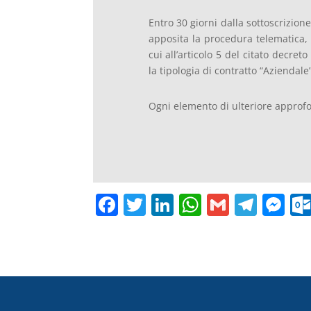
Entro 30 giorni dalla sottoscrizion
apposita la procedura telematica, 
cui all’articolo 5 del citato decre
la tipologia di contratto “Aziendale”
Ogni elemento di ulteriore approfo
F
T
Li
W
G
T
M
a
w
n
h
m
el
e
c
itt
k
at
ai
e
ss
e
er
e
s
l
gr
e
b
dI
A
a
n