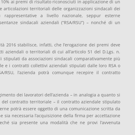
10% ai premi di risultato riconosciuti in applicazione di un
 articolazioni territoriali delle organizzazioni sindacali dei
ù rappresentative a livello nazionale, seppur esterne
esentanze sindacali aziendali (“RSA/RSU”) – nonché di un
tà 2016 stabilisce, infatti, che l’erogazione dei premi deve
 aziendali o territoriali di cui all’articolo 51 del D.Lgs. n.
iali stipulati da associazioni sindacali comparativamente più
 e i contratti collettivi aziendali stipulati dalle loro RSA o
A/RSU, l’azienda potrà comunque recepire il contratto
imento dei lavoratori dell’azienda – in analogia a quanto si
 del contratto territoriale – il contratto aziendale stipulato
terne potrà essere oggetto di una comunicazione scritta da
che sia necessaria l’acquisizione della firma per accettazione
reché sia presente una modalità che ne provi l’avvenuta