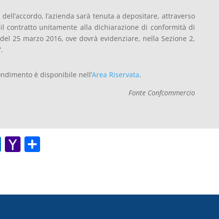
e dell’accordo, l’azienda sarà tenuta a depositare, attraverso
il contratto unitamente alla dichiarazione di conformità di
to del 25 marzo 2016, ove dovrà evidenziare, nella Sezione 2,
.
ndimento è disponibile nell’
Area Riservata
.
Fonte Confcommercio
O
Y
C
ut
a
o
lo
h
n
o
o
di
k.
o
vi