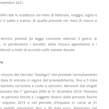
 novembre 2021.
 delle rate in scadenza nei mesi di febbraio, maggio, luglio e
il saldo e tralcio, di quelle previste nei mesi di marzo e
termini previsti (la legge consente ulteriori 5 giorni di
li, si perderanno i benefici della misura agevolativa e i
iderati a titolo di acconto sulle somme dovute.
ro
a misura del Decreto “Sostegni” che prevede l’annullamento
a data di entrata in vigore del provvedimento, fino a 5 mila
itardata iscrizione a ruolo e sanzioni, derivanti dai singoli
riscossione dal 1° gennaio 2000 al 31 dicembre 2010. Possono
i le persone fisiche e i soggetti diversi dalle persone fisiche
di imposta 2019 o nel periodo d’imposta in corso al 31
 redditi imponibili fino a 30 mila euro. Rientrano nel