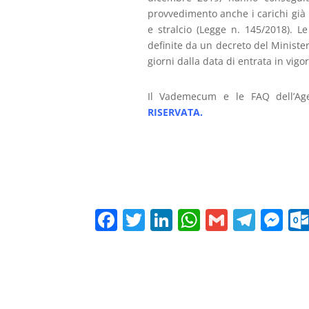
provvedimento anche i carichi già 
e stralcio (Legge n. 145/2018). L
definite da un decreto del Ministe
giorni dalla data di entrata in vig
Il Vademecum e le FAQ dell’Age
RISERVATA
.
F
T
Li
W
G
T
M
a
w
n
h
m
el
e
c
itt
k
at
ai
e
ss
e
er
e
s
l
gr
e
b
dI
A
a
n