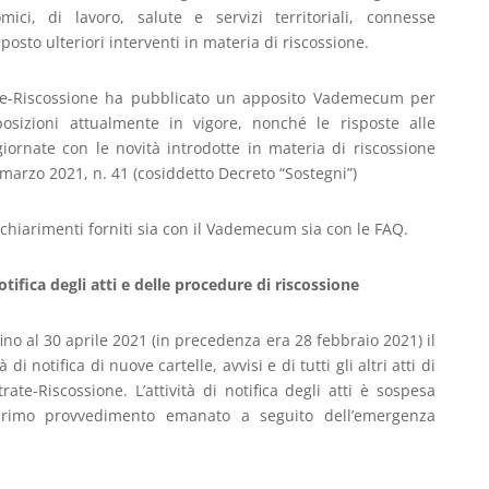
ici, di lavoro, salute e servizi territoriali, connesse
osto ulteriori interventi in materia di riscossione.
rate-Riscossione ha pubblicato un apposito Vademecum per
sposizioni attualmente in vigore, nonché le risposte alle
ornate con le novità introdotte in materia di riscossione
2 marzo 2021, n. 41 (cosiddetto Decreto “Sostegni”)
li chiarimenti forniti sia con il Vademecum sia con le FAQ.
tifica degli atti e delle procedure di riscossione
fino al 30 aprile 2021 (in precedenza era 28 febbraio 2021) il
di notifica di nuove cartelle, avvisi e di tutti gli altri atti di
ate-Riscossione. L’attività di notifica degli atti è sospesa
primo provvedimento emanato a seguito dell’emergenza