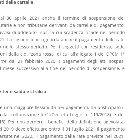
i delle cartelle
al 30 aprile 2021 anche il termine di sospensione dei
butarie e non tributarie derivanti da cartelle di pagamento,
avvisi di addebito Inps, la cui scadenza ricade nel periodo
2021. La sospensione riguarda anche il pagamento delle rate
a nello stesso periodo. Per i soggetti con residenza, sede
ni della c.d. “zona rossa” di cui all’allegato 1 del DPCM 1°
re dal 21 febbraio 2020. I pagamenti degli atti sospesi
il mese successivo alla fine del periodo di sospensione, e
er e saldo e stralcio
re una maggiore flessibilità nei pagamenti, ha posticipato il
ella “rottamazione-ter” (Decreto Legge n. 119/2018) e del
18). Per non perdere i benefici della definizione agevolata,
el 2019 deve effettuare entro il 31 luglio 2021 il pagamento
ersate nel 2020. Il pagamento delle rate previste nel 2021,