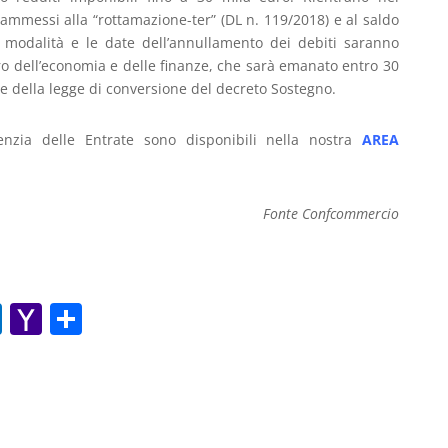
ammessi alla “rottamazione-ter” (DL n. 119/2018) e al saldo
e modalità e le date dell’annullamento dei debiti saranno
ro dell’economia e delle finanze, che sarà emanato entro 30
ore della legge di conversione del decreto Sostegno.
nzia delle Entrate sono disponibili nella nostra
AREA
Fonte Confcommercio
O
Y
C
ut
a
o
lo
h
n
o
o
di
k.
o
vi