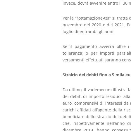
invece, dovrà avvenire entro il 30
Per la “rottamazione-ter” si tratta
novembre del 2020 e del 2021. Per 
luglio di entrambi gli anni.
Se il pagamento avverrà oltre i 
tolleranza) o per importi parzia
versamenti effettuati saranno cons
Stralcio dei debiti fino a 5 mila eu
Da ultimo, il vademecum illustra l
dei debiti di importo residuo, all
euro, comprensivi di interessi da r
carichi affidati all’agente della 
beneficiare dello stralcio dei debit
che, rispettivamente nell’anno 
dicembre 2019, hanno conseguito