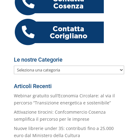
o
p
er
o
M
di
k
m
ai
l
Le nostre Categorie
Le
nostre
Categorie
Articoli Recenti
Webinar gratuito sull’Economia Circolare: al via il
percorso “Transizione energetica e sostenibile”
Attivazione tirocini: Confcommercio Cosenza
semplifica il percorso per le imprese
Nuove librerie under 35: contributi fino a 25.000
euro dal Ministero della Cultura