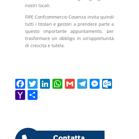
nostri locali.
FIPE Confcommercio Cosenza invita quindi
tutti i titolari e gestori a prendere parte a
questo importante appuntamento, per
trasformare un obbligo in un’opportunità
di crescita e tutela.
F
T
Li
W
G
T
M
O
a
w
n
h
m
el
e
ut
Y
C
c
itt
k
at
ai
e
ss
lo
a
o
e
er
e
s
l
gr
e
o
h
n
b
dI
A
a
n
k.
o
di
o
n
p
m
g
c
o
vi