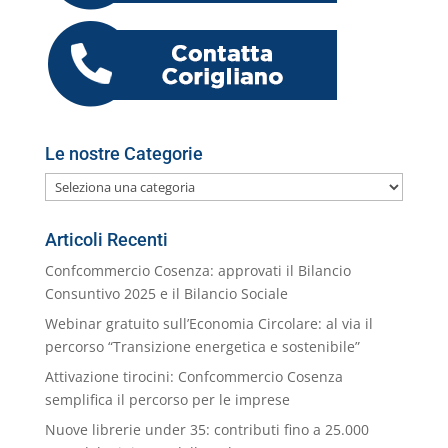
k
m
ai
l
Le nostre Categorie
Le
nostre
Categorie
Articoli Recenti
Confcommercio Cosenza: approvati il Bilancio
Consuntivo 2025 e il Bilancio Sociale
Webinar gratuito sull’Economia Circolare: al via il
percorso “Transizione energetica e sostenibile”
Attivazione tirocini: Confcommercio Cosenza
semplifica il percorso per le imprese
Nuove librerie under 35: contributi fino a 25.000