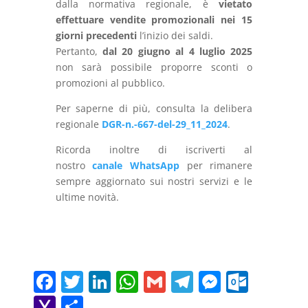
dalla normativa regionale, è
vietato
effettuare vendite promozionali nei 15
giorni precedenti
l’inizio dei saldi.
Pertanto,
dal 20 giugno al 4 luglio 2025
non sarà possibile proporre sconti o
promozioni al pubblico.
Per saperne di più, consulta la delibera
regionale
DGR-n.-667-del-29_11_2024
.
Ricorda inoltre di iscriverti al
nostro
canale WhatsApp
per rimanere
sempre aggiornato sui nostri servizi e le
ultime novità.
F
T
Li
W
G
T
M
O
a
w
n
h
m
el
e
ut
Y
C