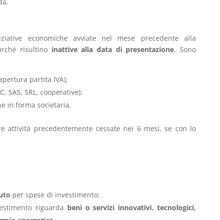
da.
iziative economiche avviate nel mese precedente alla
rché risultino
inattive alla data di presentazione
. Sono
apertura partita IVA);
C, SAS, SRL, cooperative);
he in forma societaria.
vare attività precedentemente cessate nei 6 mesi, se con lo
uto
per spese di investimento;
vestimento riguarda
beni o servizi innovativi, tecnologici,