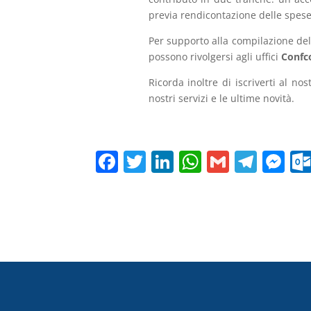
previa rendicontazione delle spese
Per supporto alla compilazione del
possono rivolgersi agli uffici
Confc
Ricorda inoltre di iscriverti al no
nostri servizi e le ultime novità.
F
T
Li
W
G
T
M
a
w
n
h
m
el
e
c
itt
k
at
ai
e
ss
e
er
e
s
l
gr
e
b
dI
A
a
n
o
n
p
m
g
o
p
er