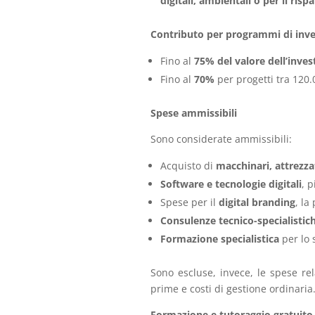
digitali, ambientali o per il ris
Contributo per programmi di inve
Fino al
75% del valore dell’inve
Fino al
70%
per progetti tra 120.
Spese ammissibili
Sono considerate ammissibili:
Acquisto di
macchinari, attrezza
Software e tecnologie digitali
, p
Spese per il
digital branding
, la
Consulenze tecnico-specialistic
Formazione specialistica
per lo 
Sono escluse, invece, le spese rela
prime e costi di gestione ordinaria
Formazione e tutoraggio gratuito