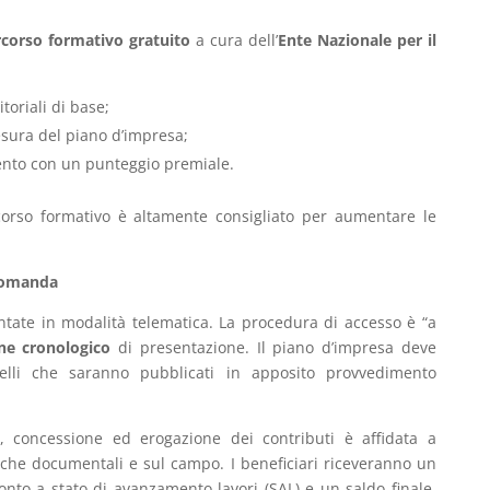
corso formativo gratuito
a cura dell’
Ente Nazionale per il
oriali di base;
sura del piano d’impresa;
mento con un punteggio premiale.
corso formativo è altamente consigliato per aumentare le
 domanda
ate in modalità telematica. La procedura di accesso è “a
ne cronologico
di presentazione. Il piano d’impresa deve
lli che saranno pubblicati in apposito provvedimento
e, concessione ed erogazione dei contributi è affidata a
fiche documentali e sul campo. I beneficiari riceveranno un
nto a stato di avanzamento lavori (SAL) e un saldo finale,