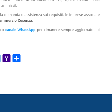
 ammissibili.
la domanda o assistenza sui requisiti, le imprese associate
ommercio Cosenza
.
stro
canale WhatsApp
per rimanere sempre aggiornato sui
O
Y
C
ut
a
o
lo
h
n
o
o
di
k.
o
vi
c
M
di
o
ai