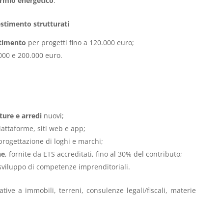
parmio energetico
.
stimento strutturati
stimento
per progetti fino a 120.000 euro;
000 e 200.000 euro.
ture e arredi
nuovi;
iattaforme, siti web e app;
 progettazione di loghi e marchi;
he
, fornite da ETS accreditati, fino al 30% del contributo;
sviluppo di competenze imprenditoriali.
tive a immobili, terreni, consulenze legali/fiscali, materie
.