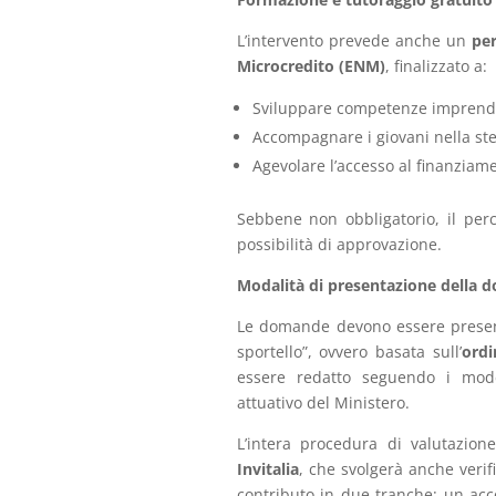
L’intervento prevede anche un
per
Microcredito (ENM)
, finalizzato a:
Sviluppare competenze imprendit
Accompagnare i giovani nella ste
Agevolare l’accesso al finanzia
Sebbene non obbligatorio, il per
possibilità di approvazione.
Modalità di presentazione della
Le domande devono essere present
sportello”, ovvero basata sull’
ordi
essere redatto seguendo i mode
attuativo del Ministero.
L’intera procedura di valutazion
Invitalia
, che svolgerà anche veri
contributo in due tranche: un acco