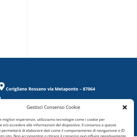
Corigliano Rossano via Metaponto – 87064
Tel. / Fax 0983/859021
Gestisci Consenso Cookie
corigliano@confcommercio.cs.it
le migliori esperienze, utilizziamo tecnologie come i cookie per
C.F.: 97019860788
e/o accedere alle informazioni del dispositivo. Il consenso a queste
i permetterà di elaborare dati come il comportamento di navigazione o ID
sto sito. Non acconsentire o ritirare il consenso può influire negativamente