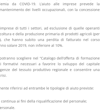
andemia da COVID-19. L’aiuto alle imprese prevede la
l mantenimento dei livelli occupazionali, con la concessione
prese di tutti i settori, ad esclusione di quelle operanti
acoltura e della produzione primaria di prodotti agricoli (per
), che hanno subito una perdita di fatturato nel corso
anno solare 2019, non inferiore al 10%.
 potranno scegliere nel “Catalogo dell’offerta di formazione
i formativi necessari a favorire lo sviluppo del capitale
igenze del tessuto produttivo regionale e consentire una
risi.
e riferirsi ad entrambe le tipologie di aiuto previste:
e continua ai fini della riqualificazione del personale;
personale.