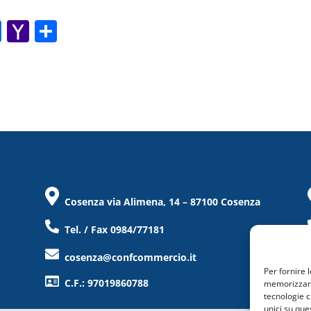
O
Y
C
ut
a
o
lo
h
n
o
o
di
k.
o
vi
c
M
di
o
ai
m
l
Cosenza via Alimena, 14 – 87100 Cosenza
Tel. / Fax 0984/77181
cosenza@confcommercio.it
Per fornire 
C.F.: 97019860788
memorizzare 
tecnologie c
unici su que