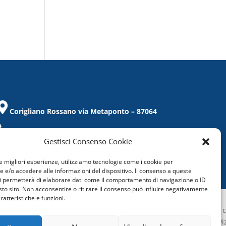
Corigliano Rossano via Metaponto – 87064
Tel. / Fax 0983/859021
Gestisci Consenso Cookie
corigliano@confcommercio.cs.it
le migliori esperienze, utilizziamo tecnologie come i cookie per
C.F.: 97019860788
e/o accedere alle informazioni del dispositivo. Il consenso a queste
i permetterà di elaborare dati come il comportamento di navigazione o ID
sto sito. Non acconsentire o ritirare il consenso può influire negativamente
ratteristiche e funzioni.
Confcommercio Cosenza é certificata c
Sistema di Gestione aziendale del servi