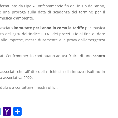
e formulate da Fipe – Confcommercio fin dall’inizio dell’anno,
e una proroga sulla data di scadenza del termine per il
musica d’ambiente.
 lasciato
immutate per l’anno in corso le tariffe
per musica
o del 2,6% dell’indice ISTAT dei prezzi. Ciò al fine di dare
e alle imprese, messe duramente alla prova dall’emergenza
ociati Confcommercio continuano ad usufruire di uno
sconto
associati che all’atto della richiesta di rinnovo risultino in
a associativa 2022.
dulo o a contattare i nostri uffici.
O
Y
C