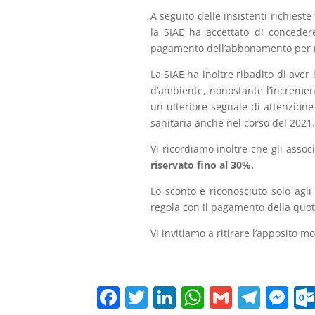
A seguito delle insistenti richiest
la SIAE ha accettato di conceder
pagamento dell’abbonamento per 
La SIAE ha inoltre ribadito di aver
d’ambiente, nonostante l’increment
un ulteriore segnale di attenzion
sanitaria anche nel corso del 2021.
Vi ricordiamo inoltre che gli ass
riservato fino al 30%.
Lo sconto è riconosciuto solo agli 
regola con il pagamento della quot
Vi invitiamo a ritirare l’apposito mo
F
T
Li
W
G
T
M