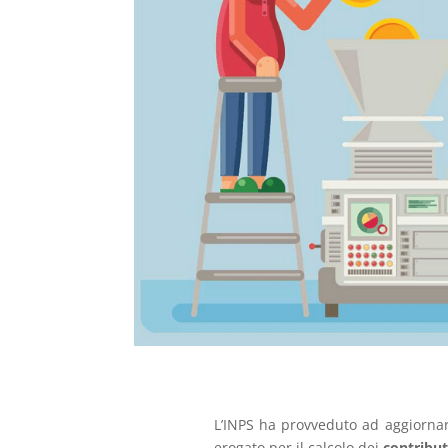
L’INPS ha provveduto ad aggiornar
erogato per il calcolo dei
contribut