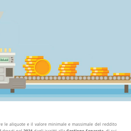
e le aliquote e il valore minimale e massimale del reddito
i
dovuti nel
2021
dagli iscritti alla
Gestione Separata
, di cui