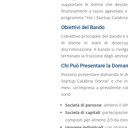
supportare le donne che desidera
finanziamenti a tasso agevolato e 
programma “Yes I Startup Calabria
Obiettivi del Bando
L’obiettivo principale del bando è 
di donne in stato di disoccup
discriminazione. Il bando si rivol
terminato la fruizione degli ammort
Chi Può Presentare la Doma
Possono presentare domanda le don
Startup Calabria Donne” e che in
mesi, un’impresa a prevalente co
sono:
Società di persone
: almeno il 6
Società di capitali
: partecipazio
composti per almeno 2/3 da don
Imprese individuali
: con titolar