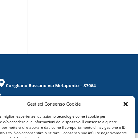
Corigliano Rossano via Metaponto – 87064
Tel. / Fax 0983/859021
Gestisci Consenso Cookie
corigliano@confcommercio.cs.it
le migliori esperienze, utilizziamo tecnologie come i cookie per
C.F.: 97019860788
e/o accedere alle informazioni del dispositivo. Il consenso a queste
i permetterà di elaborare dati come il comportamento di navigazione o ID
sto sito. Non acconsentire o ritirare il consenso può influire negativamente