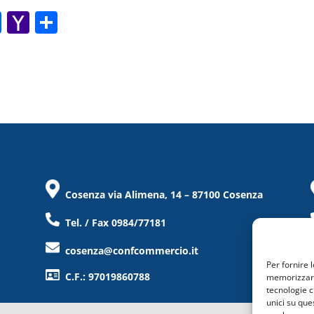
O
Y
C
ut
a
o
lo
h
n
o
o
di
k.
o
vi
c
M
di
o
ai
m
l
Cosenza via Alimena, 14 – 87100 Cosenza
Tel. / Fax 0984/77181
cosenza@confcommercio.it
Per fornire 
C.F.: 97019860788
memorizzare 
tecnologie c
unici su que