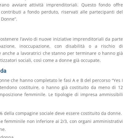
no avviare attività imprenditoriali. Questo fondo offre
contributi a fondo perduto, riservati alle partecipanti del
 Donne”.
sostenere l’avvio di nuove iniziative imprenditoriali da parte
azione, inoccupazione, con disabilità o a rischio di
ge anche a lavoratrici che stanno per terminare o hanno già
izzatori sociali, così come a donne già occupate.
nda
ne che hanno completato le fasi A e B del percorso “Yes I
tendono costituire, o hanno già costituito da meno di 12
mposizione femminile. Le tipologie di impresa ammissibili
0% della compagine sociale deve essere costituito da donne.
ne femminile non inferiore ai 2/3, con organi amministrativi
ne.
e donna.