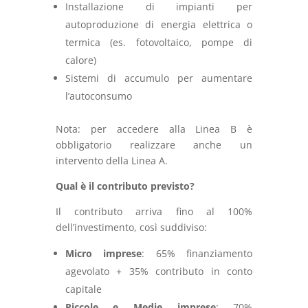
Installazione
di
impianti
per
autoproduzione
di
energia
elettrica
o
termica (
es.
fotovoltaico,
pompe
di
calore)
Sistemi
di
accumulo
per
aumentare
l’autoconsumo
Nota:
per
accedere
alla
Linea
B
è
obbligatorio
realizzare
anche
un
intervento
della
Linea
A.
Qual
è
il
contributo
previsto?
Il
contributo
arriva
fino
al
100%
dell’investimento,
così
suddiviso:
Micro
imprese
:
65%
finanziamento
agevolato +
35%
contributo
in
conto
capitale
Piccole
e
Medie
imprese
:
70%