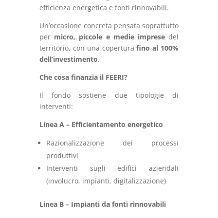
efficienza
energetica
e
fonti
rinnovabili.
Un’occasione
concreta
pensata
soprattutto
per
micro,
piccole
e
medie
imprese
del
territorio,
con
una
copertura
fino
al
100%
dell’investimento
.
Che
cosa
finanzia
il
FEERI?
Il
fondo
sostiene
due
tipologie
di
interventi:
Linea
A –
Efficientamento
energetico
Razionalizzazione
dei
processi
produttivi
Interventi
sugli
edifici
aziendali
(
involucro,
impianti,
digitalizzazione)
Linea
B –
Impianti
da
fonti
rinnovabili