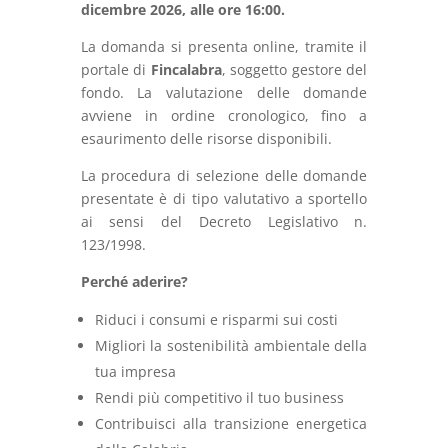
dicembre 2026, alle ore 16:00.
La
domanda
si
presenta
online,
tramite
il
portale
di
Fincalabra
,
soggetto
gestore
del
fondo.
La
valutazione
delle
domande
avviene
in
ordine
cronologico,
fino
a
esaurimento
delle
risorse
disponibili.
La procedura di selezione delle domande
presentate è di tipo valutativo a sportello
ai sensi del Decreto Legislativo n.
123/1998.
Perché
aderire?
Riduci
i
consumi
e
risparmi
sui
costi
Migliori
la
sostenibilità
ambientale
della
tua
impresa
Rendi
più
competitivo
il
tuo
business
Contribuisci
alla
transizione
energetica