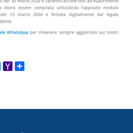
0:00 del 30 marzo 2026 e saranno accolte fino ad esaurimento
anza dovrà essere compilata utilizzando l’apposito modulo
e del 13 marzo 2026 e firmata digitalmente dal legale
edente.
ale WhatsApp
per rimanere sempre aggiornato sui nostri
O
Y
C
ut
a
o
lo
h
n
o
o
di
k.
o
vi
c
M
di
o
ai
m
l