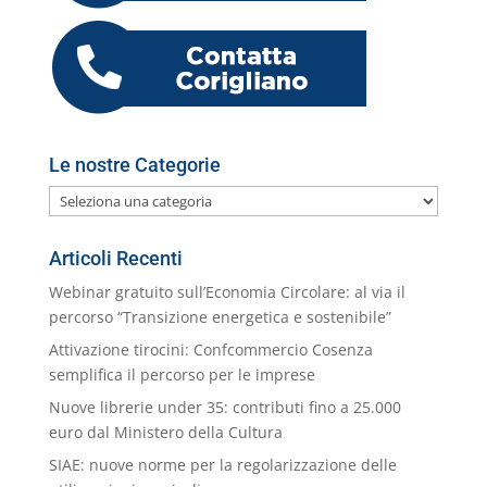
k
m
ai
l
Le nostre Categorie
Le
nostre
Categorie
Articoli Recenti
Webinar gratuito sull’Economia Circolare: al via il
percorso “Transizione energetica e sostenibile”
Attivazione tirocini: Confcommercio Cosenza
semplifica il percorso per le imprese
Nuove librerie under 35: contributi fino a 25.000
euro dal Ministero della Cultura
SIAE: nuove norme per la regolarizzazione delle