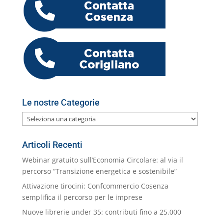
o
vi
o
p
er
o
M
di
k
m
ai
l
Le nostre Categorie
Le
nostre
Categorie
Articoli Recenti
Webinar gratuito sull’Economia Circolare: al via il
percorso “Transizione energetica e sostenibile”
Attivazione tirocini: Confcommercio Cosenza
semplifica il percorso per le imprese
Nuove librerie under 35: contributi fino a 25.000