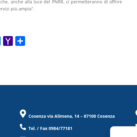
he, anche alla luce del PNRR, ci permetteranno di offrire
rvizi più ampia”.
O
Y
C
ut
a
o
lo
h
n
o
o
di
k.
o
vi
c
M
di
o
ai
m
l
Cosenza via Alimena, 14 – 87100 Cosenza
Tel. / Fax 0984/77181