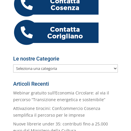
o
p
er
o
M
di
k
m
ai
l
Le nostre Categorie
Le
nostre
Categorie
Articoli Recenti
Webinar gratuito sull’Economia Circolare: al via il
percorso “Transizione energetica e sostenibile”
Attivazione tirocini: Confcommercio Cosenza
semplifica il percorso per le imprese
Nuove librerie under 35: contributi fino a 25.000
euro dal Ministero della Cultura