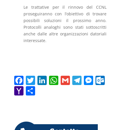
Le trattative per il rinnovo del CCNL
proseguiranno con l’obiettivo di trovare
possibili soluzioni il prossimo anno.
Protocolli analoghi sono stati sottoscritti
anche dalle altre organizzazioni datoriali
interessate.
F
T
Li
W
G
T
M
O
a
w
n
h
m
el
e
ut
Y
C
c
itt
k
at
ai
e
ss
lo
a
o
e
er
e
s
l
gr
e
o
h
n
b
dI
A
a
n
k.
o
di
o
n
p
m
g
c
o
vi