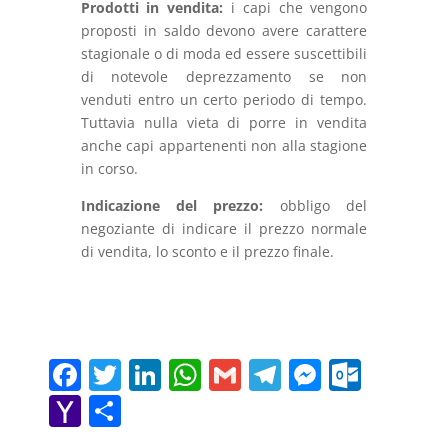
Prodotti in vendita:
i capi che vengono
proposti in saldo devono avere carattere
stagionale o di moda ed essere suscettibili
di notevole deprezzamento se non
venduti entro un certo periodo di tempo.
Tuttavia nulla vieta di porre in vendita
anche capi appartenenti non alla stagione
in corso.
Indicazione del prezzo:
obbligo del
negoziante di indicare il prezzo normale
di vendita, lo sconto e il prezzo finale.
F
T
Li
W
G
T
M
O
a
w
n
h
m
el
e
ut
Y
C
c
itt
k
at
ai
e
ss
lo
a
o