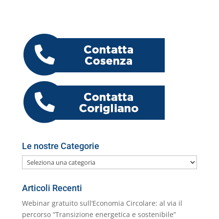
e
er
e
s
l
gr
e
o
h
n
b
dI
A
a
n
k.
o
di
o
n
p
m
g
c
o
vi
o
p
er
o
M
di
k
m
ai
l
Le nostre Categorie
Le
nostre
Categorie
Articoli Recenti
Webinar gratuito sull’Economia Circolare: al via il
percorso “Transizione energetica e sostenibile”