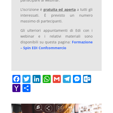
partecipare al webinar.
L’iscrizione è
gratuita ed aperta
a tutti gli
interessati. È previsto un numero
massimo di partecipanti.
Gli ulteriori appuntamenti di Edi con i
webinar e i relativi materiali sono
disponibili su questa pagina:
Formazione
– Spin EDI Confcommercio
F
T
Li
W
G
T
M
O
a
w
n
h
m
el
e
ut
Y
C
c
itt
k
at
ai
e
ss
lo
a
o
e
er
e
s
l
gr
e
o
h
n
b
dI
A
a
n
k.
o
di