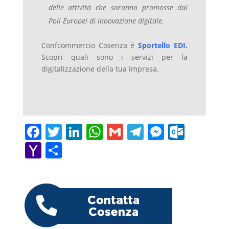
delle attività che saranno promosse dai
Poli Europei di innovazione digitale.
Confcommercio Cosenza è
Sportello EDI
.
Scopri quali sono i servizi per la
digitalizzazione della tua impresa.
F
T
Li
W
G
T
M
O
a
w
n
h
m
el
e
ut
Y
C
c
itt
k
at
ai
e
ss
lo
a
o
e
er
e
s
l
gr
e
o
h
n
b
dI
A
a
n
k.
o
di
o
n
p
m
g
c
o
vi