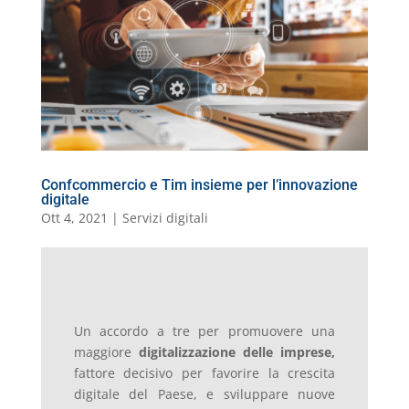
o
n
p
m
g
c
o
vi
o
p
er
o
M
di
k
m
ai
l
Confcommercio e Tim insieme per l’innovazione
digitale
Ott 4, 2021
|
Servizi digitali
Un accordo a tre per promuovere una
maggiore
digitalizzazione delle imprese,
fattore decisivo per favorire la crescita
digitale del Paese, e sviluppare nuove