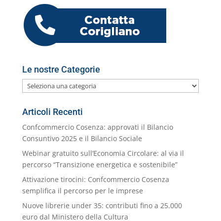
o
p
er
o
M
di
k
m
ai
l
Le nostre Categorie
Le
nostre
Categorie
Articoli Recenti
Confcommercio Cosenza: approvati il Bilancio
Consuntivo 2025 e il Bilancio Sociale
Webinar gratuito sull’Economia Circolare: al via il
percorso “Transizione energetica e sostenibile”
Attivazione tirocini: Confcommercio Cosenza
semplifica il percorso per le imprese
Nuove librerie under 35: contributi fino a 25.000
euro dal Ministero della Cultura