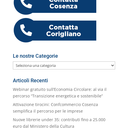
o
n
p
m
g
c
o
vi
o
p
er
o
M
di
k
m
ai
l
Le nostre Categorie
Le
nostre
Categorie
Articoli Recenti
Webinar gratuito sull’Economia Circolare: al via il
percorso “Transizione energetica e sostenibile”
Attivazione tirocini: Confcommercio Cosenza
semplifica il percorso per le imprese
Nuove librerie under 35: contributi fino a 25.000
euro dal Ministero della Cultura