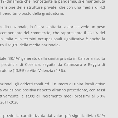
2019) dinamica che, nonostante la pandemia, si è mantenuta
mensione delle strutture private, che con una media di 4.3
al penultimo posto della graduatoria.
media nazionale, la filiera sanitaria calabrese vede un peso
a componente del commercio, che rappresenta il 56,1% del
in Italia e in termini occupazionali significativa è anche la
tro il 61,0% della media nazionale).
ale (38,1%) generato dalla sanità privata in Calabria risulta
a provincia di Cosenza, seguita da Catanzaro e Reggio di
rotone (13,5%) e Vibo Valenzia (4,8%).
zionali gli addetti totali ed il numero di unità locali attive
 variazione positiva rispetto all’anno precedente, con tassi
ettivamente, e saggi di incremento medi prossimi al 5,0%
 2011-2020.
provincia caratterizzata dai valori più significativi: +6,1%