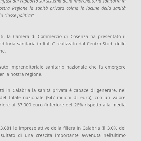
 diffusi dal rapporto sul sistema della imprenditoria sanitaria in
ostra Regione la sanità privata colma le lacune della sanità
a classe politica”.
ati, la Camera di Commercio di Cosenza ha presentato il
itoria sanitaria in Italia” realizzato dal Centro Studi delle
ne.
ssuto imprenditoriale sanitario nazionale che fa emergere
er la nostra regione.
atti in Calabria la sanità privata è capace di generare, nel
del totale nazionale (547 milioni di euro), con un valore
iore ai 37.000 euro (inferiore del 26% rispetto alla media
681 le imprese attive della filiera in Calabria (il 3,0% del
risultato di una crescita importante avvenuta nell’ultimo