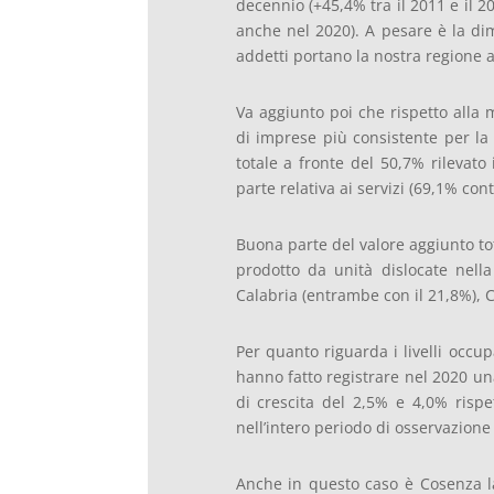
decennio (+45,4% tra il 2011 e il 
anche nel 2020). A pesare è la di
addetti portano la nostra regione 
Va aggiunto poi che rispetto alla 
di imprese più consistente per l
totale a fronte del 50,7% rilevato 
parte relativa ai servizi (69,1% con
Buona parte del valore aggiunto tot
prodotto da unità dislocate nell
Calabria (entrambe con il 21,8%), C
Per quanto riguarda i livelli occupa
hanno fatto registrare nel 2020 una
di crescita del 2,5% e 4,0% risp
nell’intero periodo di osservazione
Anche in questo caso è Cosenza la 