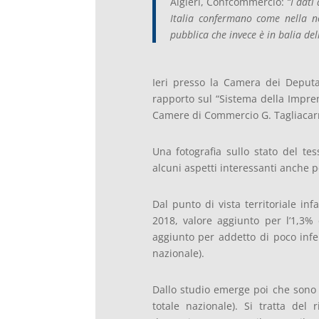
Algieri, Confcommercio:
“I dati
Italia confermano come nella n
pubblica che invece è in balia dell
Ieri presso la Camera dei Deput
rapporto sul “Sistema della Imprend
Camere di Commercio G. Tagliacar
Una fotografia sullo stato del te
alcuni aspetti interessanti anche p
Dal punto di vista territoriale inf
2018, valore aggiunto per l’1,3% 
aggiunto per addetto di poco infer
nazionale).
Dallo studio emerge poi che sono 3.
totale nazionale). Si tratta del 