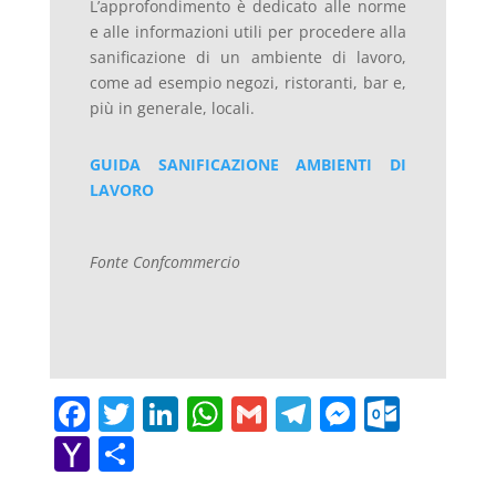
L’approfondimento è dedicato alle norme
e alle informazioni utili per procedere alla
sanificazione di un ambiente di lavoro,
come ad esempio negozi, ristoranti, bar e,
più in generale, locali.
GUIDA SANIFICAZIONE AMBIENTI DI
LAVORO
Fonte Confcommercio
F
T
Li
W
G
T
M
O
a
w
n
h
m
el
e
ut
Y
C
c
itt
k
at
ai
e
ss
lo
a
o