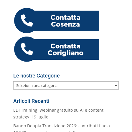
e
er
e
s
l
gr
e
o
h
n
b
dI
A
a
n
k.
o
di
o
n
p
m
g
c
o
vi
o
p
er
o
M
di
k
m
ai
l
Le nostre Categorie
Le
nostre
Categorie
Articoli Recenti
EDI Training: webinar gratuito su AI e content
strategy il 9 luglio
Bando Doppia Transizione 2026: contributi fino a