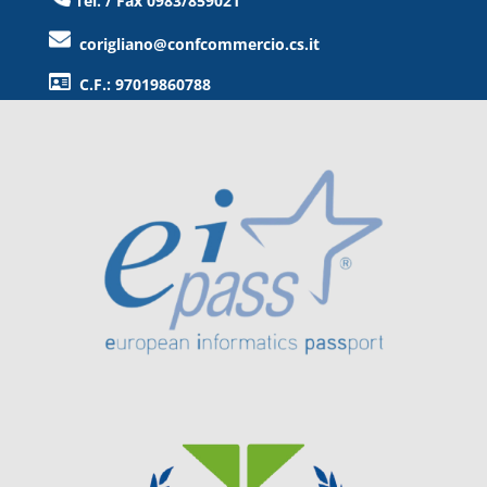
Tel. / Fax 0983/859021
corigliano@confcommercio.cs.it
C.F.: 97019860788