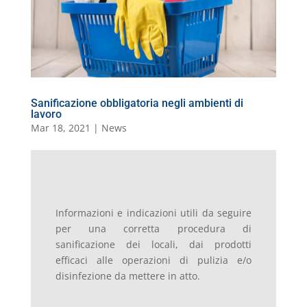
o
p
er
o
M
di
k
m
ai
l
Sanificazione obbligatoria negli ambienti di
lavoro
Mar 18, 2021
|
News
Informazioni e indicazioni utili da seguire
per una corretta procedura di
sanificazione dei locali, dai prodotti
efficaci alle operazioni di pulizia e/o
disinfezione da mettere in atto.