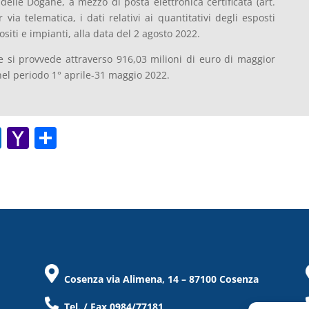
 delle Dogane, a mezzo di posta elettronica certificata (art.
via telematica, i dati relativi ai quantitativi degli esposti
ositi e impianti, alla data del 2 agosto 2022.
e si provvede attraverso 916,03 milioni di euro di maggior
 nel periodo 1° aprile-31 maggio 2022.
O
Y
C
ut
a
o
lo
h
n
o
o
di
k.
o
vi
c
M
di
o
ai
Cosenza via Alimena, 14 – 87100 Cosenza
m
l
Tel. / Fax 0984/77181