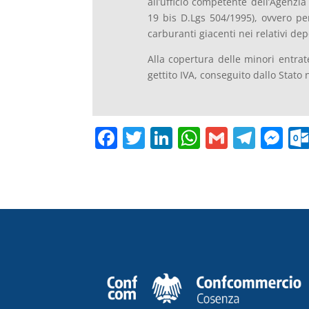
all’ufficio competente dell’Agenzia
19 bis D.Lgs 504/1995), ovvero per 
carburanti giacenti nei relativi dep
Alla copertura delle minori entrat
gettito IVA, conseguito dallo Stato
F
T
Li
W
G
T
M
a
w
n
h
m
el
e
c
itt
k
at
ai
e
ss
e
er
e
s
l
gr
e
b
dI
A
a
n
o
n
p
m
g
o
p
er
k