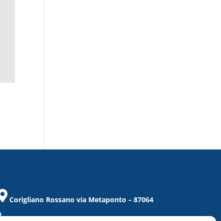
Corigliano Rossano via Metaponto – 87064
Tel. / Fax 0983/859021