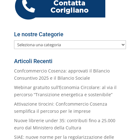
k
m
ai
l
Le nostre Categorie
Le
nostre
Categorie
Articoli Recenti
Confcommercio Cosenza: approvati il Bilancio
Consuntivo 2025 e il Bilancio Sociale
Webinar gratuito sull’Economia Circolare: al via il
percorso “Transizione energetica e sostenibile”
Attivazione tirocini: Confcommercio Cosenza
semplifica il percorso per le imprese
Nuove librerie under 35: contributi fino a 25.000
euro dal Ministero della Cultura
SIAE: nuove norme per la regolarizzazione delle