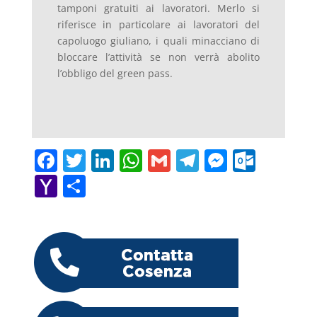
tamponi gratuiti ai lavoratori. Merlo si
riferisce in particolare ai lavoratori del
capoluogo giuliano, i quali minacciano di
bloccare l’attività se non verrà abolito
l’obbligo del green pass.
F
T
Li
W
G
T
M
O
a
w
n
h
m
el
e
ut
Y
C
c
itt
k
at
ai
e
ss
lo
a
o
e
er
e
s
l
gr
e
o
h
n
b
dI
A
a
n
k.
o
di
o
n
p
m
g
c
o
vi
o
p
er
o
M
di