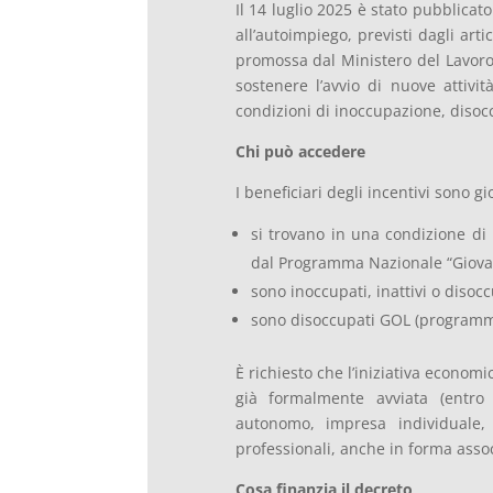
Il 14 luglio 2025 è stato pubblicato
all’autoimpiego, previsti dagli art
promossa dal Ministero del Lavoro 
sostenere l’avvio di nuove attivit
condizioni di inoccupazione, disocc
Chi può accedere
I beneficiari degli incentivi sono 
si trovano in una condizione di 
dal Programma Nazionale “Giovan
sono inoccupati, inattivi o disocc
sono disoccupati GOL (programma
È richiesto che l’iniziativa econo
già formalmente avviata (entr
autonomo, impresa individuale, 
professionali, anche in forma assoc
Cosa finanzia il decreto