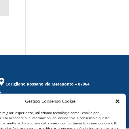
Corigliano Rossano via Metaponto – 87064
Tel. / Fax 0983/859021
Gestisci Consenso Cookie
corigliano@confcommercio.cs.it
le migliori esperienze, utilizziamo tecnologie come i cookie per
C.F.: 97019860788
e/o accedere alle informazioni del dispositivo. Il consenso a queste
i permetterà di elaborare dati come il comportamento di navigazione o ID
sto sito. Non acconsentire o ritirare il consenso può influire negativamente