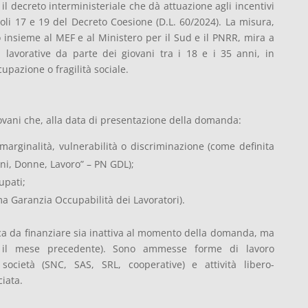
 il decreto interministeriale che dà attuazione agli incentivi
icoli 17 e 19 del Decreto Coesione (D.L. 60/2024). La misura,
insieme al MEF e al Ministero per il Sud e il PNRR, mira a
à lavorative da parte dei giovani tra i 18 e i 35 anni, in
upazione o fragilità sociale.
giovani che, alla data di presentazione della domanda:
marginalità, vulnerabilità o discriminazione (come definita
i, Donne, Lavoro” – PN GDL);
upati;
 Garanzia Occupabilità dei Lavoratori).
mica da finanziare sia inattiva al momento della domanda, ma
o il mese precedente). Sono ammesse forme di lavoro
società (SNC, SAS, SRL, cooperative) e attività libero-
iata.