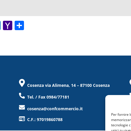
O
Y
C
ut
a
o
lo
h
n
o
o
di
k.
o
vi
c
M
di
o
ai
Cosenza via Alimena, 14 – 87100 Cosenza
m
l
Tel. / Fax 0984/77181
cosenza@confcommercio.it
Per fornire 
C.F.: 97019860788
memorizzare 
tecnologie c
unici su que