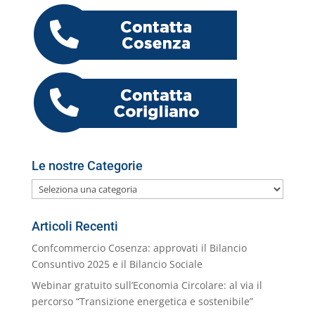
e
er
e
s
l
gr
e
o
h
n
b
dI
A
a
n
k.
o
di
o
n
p
m
g
c
o
vi
o
p
er
o
M
di
k
m
ai
l
Le nostre Categorie
Le
nostre
Categorie
Articoli Recenti
Confcommercio Cosenza: approvati il Bilancio
Consuntivo 2025 e il Bilancio Sociale
Webinar gratuito sull’Economia Circolare: al via il
percorso “Transizione energetica e sostenibile”